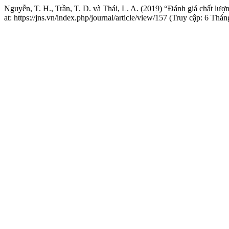
Nguyễn, T. H., Trần, T. D. và Thái, L. A. (2019) “Đánh giá chất l
at: https://jns.vn/index.php/journal/article/view/157 (Truy cập: 6 Th