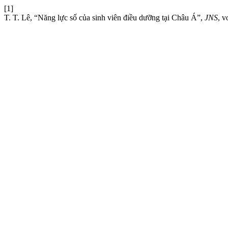
[1]
T. T. Lê, “Năng lực số của sinh viên điều dưỡng tại Châu Á”,
JNS
, v