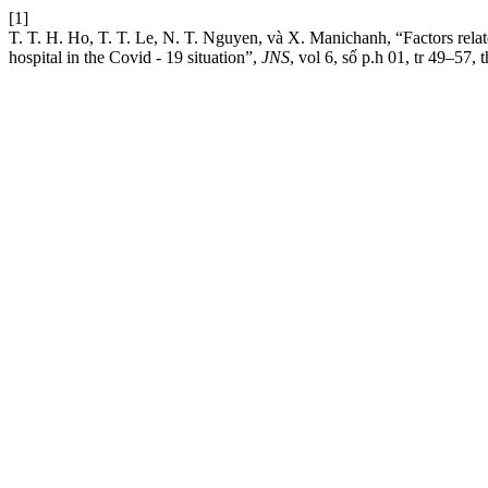
[1]
T. T. H. Ho, T. T. Le, N. T. Nguyen, và X. Manichanh, “Factors rela
hospital in the Covid - 19 situation”,
JNS
, vol 6, số p.h 01, tr 49–57,