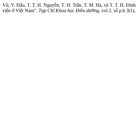
Vũ, V. Đẩu, T. T. H. Nguyễn, T. H. Trần, T. M. Hà, và T. T. H. Đin
viện ở Việt Nam”.
Tạp Chí Khoa học Điều dưỡng
, vol 2, số p.h 3(1