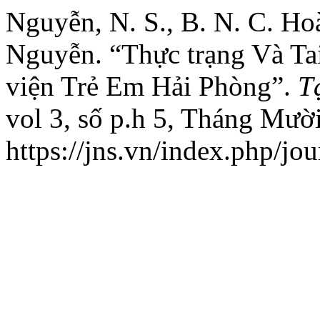
Nguyễn, N. S., B. N. C. Hoà
Nguyễn. “Thực trạng Và Ta
viện Trẻ Em Hải Phòng”.
T
vol 3, số p.h 5, Tháng Mườ
https://jns.vn/index.php/jou