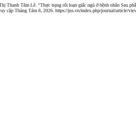
hị Thanh Tâm Lê. “Thực trạng rối loạn giấc ngủ ở bệnh nhân Sau p
y cập Tháng Tám 8, 2026. https://jns.vn/index.php/journal/article/vie