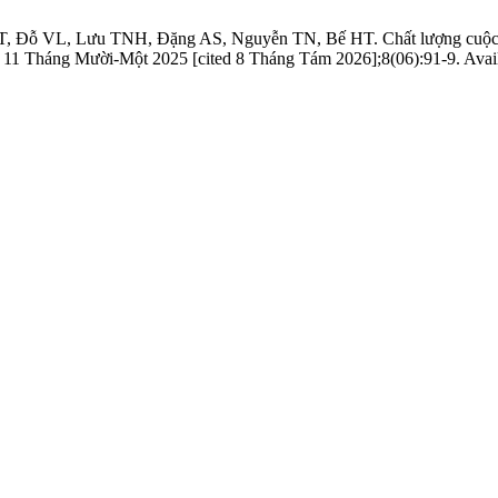
 VL, Lưu TNH, Đặng AS, Nguyễn TN, Bế HT. Chất lượng cuộc sống c
1 Tháng Mười-Một 2025 [cited 8 Tháng Tám 2026];8(06):91-9. Available