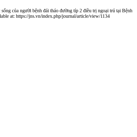
ủa người bệnh đái tháo đường típ 2 điều trị ngoại trú tại Bệnh
 at: https://jns.vn/index.php/journal/article/view/1134