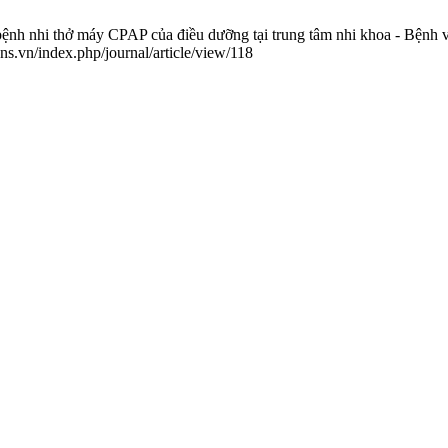
 nhi thở máy CPAP của điều dưỡng tại trung tâm nhi khoa - Bệnh v
ns.vn/index.php/journal/article/view/118