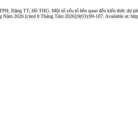
ng TT, Hồ THG. Một số yếu tố liên quan đến kiến thức dự phòng đ
 Năm 2026 [cited 8 Tháng Tám 2026];9(03):99-107. Available at: https: