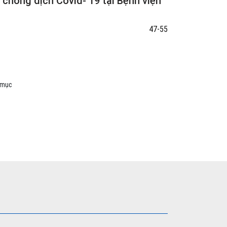
chống dịch Covid- 19 tại Bệnh viện
47-55
3 mục