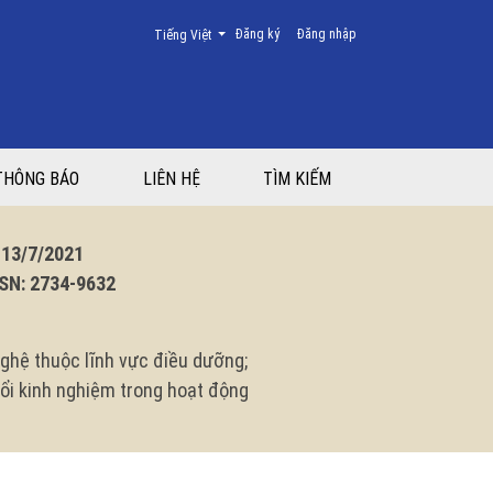
Thay đổi ngôn ngữ. Ngôn ngữ hiện tại là:
Đăng ký
Đăng nhập
Tiếng Việt
THÔNG BÁO
LIÊN HỆ
TÌM KIẾM
3/7/2021
N: 2734-9632
ghệ thuộc lĩnh vực điều dưỡng;
 đổi kinh nghiệm trong hoạt động