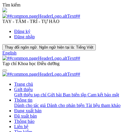
Tìm kiếm
TAY - TÂM - TRÍ - TỰ HÀO
Đăng ký
Đăng nhập
Thay đổi ngôn ngữ. Ngôn ngữ hiện tại là:
Tiếng Việt
English
Tạp chí Khoa học Điều dưỡng
Trang chủ
Giới thiệu
Giới thiệu tạp chí
Gửi bài
Ban biên tập
Cam kết bảo mật
Thông tin
Dành cho tác giả
Dành cho phản biện
Tài liệu tham khảo
Đang xuất bản
Đã xuất bản
Thông báo
Liên hệ
Tìm kiếm