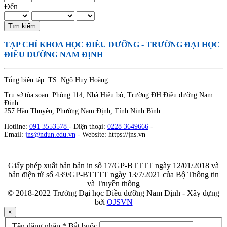
Đến
Tìm kiếm
TẠP CHÍ KHOA HỌC ĐIỀU DƯỠNG
- TRƯỜNG ĐẠI HỌC
ĐIỀU DƯỠNG NAM ĐỊNH
Tổng biên tập: TS. Ngô Huy Hoàng
Trụ sở tòa soạn: Phòng 114, Nhà Hiệu bộ, Trường ĐH Điều dưỡng Nam
Định
257 Hàn Thuyên, Phường Nam Định, Tỉnh Ninh Bình
Hotline:
091 3553578
- Điện thoại:
0228 3649666
-
Email:
jns@ndun.edu.vn
- Website: https://jns.vn
Giấy phép xuất bản bản in số 17/GP-BTTTT ngày 12/01/2018 và
bản điện tử số 439/GP-BTTTT ngày 13/7/2021 của Bộ Thông tin
và Truyền thông
© 2018-2022 Trường Đại học Điều dưỡng Nam Định - Xây dựng
bởi
OJSVN
×
Tên đăng nhập
*
Bắt buộc