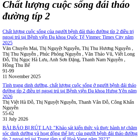
Chất lượng cuộc sống đái tháo
đường típ 2
Chất lượng cuộc sống của người bệnh đái tháo đường típ 2 điều trị
ngoại trú tại Bệnh viện Đa khoa Quốc Tế Vinmec Times City năm
2025
Văn Chuyên Mai, Thị Nguyệt Nguyễn, Thị Thu Hương Nguyễn ,
Thị Thu Nguyễn , Phúc Phóng Nguyễn , Văn Thảo Vũ, Viết Long
Đỗ, Thị Ngọc Hà Lưu, Anh Sơn Đặng, Thanh Nam Nguyễn ,
Hồng Thu Bế
91-99
11 November 2025
Tình trạng dinh dưỡng, chất lượng cuộc sống ở người bệnh đái tháo
đường típ 2 điều trị ngoại trú tại Bệnh viện Đa khoa Hưng Yên năm
2026
Thị Việt Hà Đỗ, Thị Nguyệt Nguyễn, Thanh Vân Đỗ, Công Khẩn
Nguyễn
55-62
31 July 2026
BÀI BÁO BỊ RÚT LẠI: "Khảo sát kiến thức và thực hành tự chăm
sóc dinh dưỡng và hoạt động thể lực của người bệnh đái tháo đường
típ 2 ngoại trú tại Trung tâm y tế Hoà Vang năm 2023"