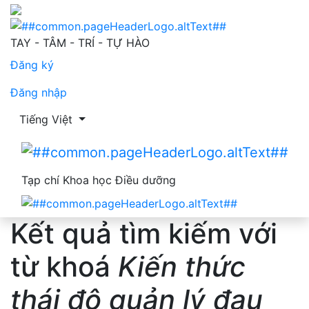
Tìm kiếm
TAY - TÂM - TRÍ - TỰ HÀO
Đăng ký
Đăng nhập
Thay đổi ngôn ngữ. Ngôn ngữ hiện tại là:
Tiếng Việt
Tạp chí Khoa học Điều dưỡng
Kết quả tìm kiếm với
từ khoá
Kiến thức
thái độ quản lý đau