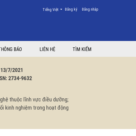
Thay đổi ngôn ngữ. Ngôn ngữ hiện tại là:
Đăng ký
Đăng nhập
Tiếng Việt
THÔNG BÁO
LIÊN HỆ
TÌM KIẾM
3/7/2021
N: 2734-9632
ghệ thuộc lĩnh vực điều dưỡng;
 đổi kinh nghiệm trong hoạt động