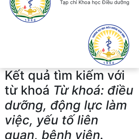
Tạp chí Khoa học Điều dưỡng
Kết quả tìm kiếm với
từ khoá
Từ khoá: điều
dưỡng, động lực làm
việc, yếu tố liên
quan, bệnh viện.