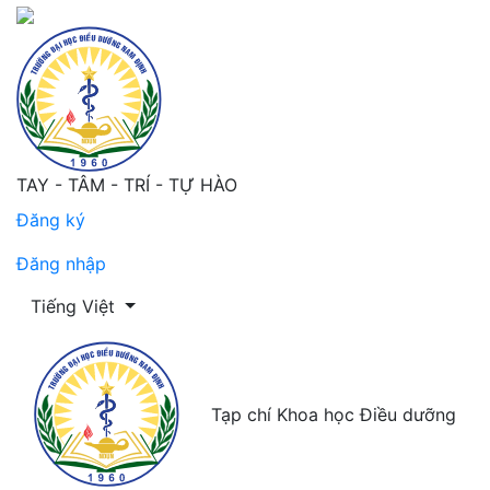
Tìm kiếm
TAY - TÂM - TRÍ - TỰ HÀO
Đăng ký
Đăng nhập
Thay đổi ngôn ngữ. Ngôn ngữ hiện tại là:
Tiếng Việt
Tạp chí Khoa học Điều dưỡng