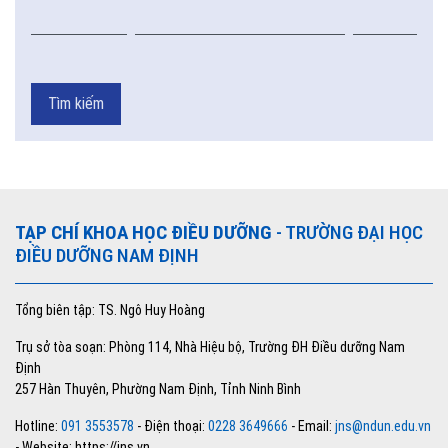
Tìm kiếm
TẠP CHÍ KHOA HỌC ĐIỀU DƯỠNG
- TRƯỜNG ĐẠI HỌC
ĐIỀU DƯỠNG NAM ĐỊNH
Tổng biên tập: TS. Ngô Huy Hoàng
Trụ sở tòa soạn: Phòng 114, Nhà Hiệu bộ, Trường ĐH Điều dưỡng Nam
Định
257 Hàn Thuyên, Phường Nam Định, Tỉnh Ninh Bình
Hotline:
091 3553578
- Điện thoại:
0228 3649666
- Email:
jns@ndun.edu.vn
- Website: https://jns.vn