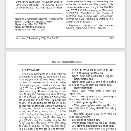
cancer patients is very low, especially the 
General Hospital from November 2019 to 
active field. 
Conclusion:
 The quality of life 
June 2020. 
Results:
 The average quality 
of cancer patients according to the FACT-G 
of life score was 37.79 ± 13.93, in which 
was 37.79 ± 13.93 comparing to 108 points 
of  FACT-G.  Therefore,  in  the  course  of 
treatment  and  nursing  care,  appropriate 
Người chịu trách nhiệm: Nguyễn Thị Thúy Quỳnh
interventions  are  required  to  improve  the 
Email: 
thuyquynh493@gmail.com
quality of life of patients.
Ngày phản biện: 09/10/2020
Keywords
:  Quality  of  life,  cancer 
Ngày duyệt bài: 23/10/2020
patients, Nam Dinh General Hospital.
Ngày xuất bản: 05/11/2020
191
Khoa học Điều dưỡng - Tập 03 - Số 05
NGHIÊN CỨU KHOA HỌC
1. ĐẶT VẤN ĐỀ
2. ĐỐI TƯỢNG VÀ PHƯƠNG PHÁP 
2.1. Đối tượng nghiên cứu
Ung thư là căn bệnh nan y nguy hiểm với 
Người bệnh được chẩn đoán Ung thư 
số ca mắc ngày càng gia tăng trên thế giới 
- Tiêu chuẩn chọn: 
và là nguyên nhân tử vong đứng hàng thứ 
Người bệnh Ung thư, có thể trả lời phỏng 
hai toàn cầu vào năm 2018 bất chấp những 
vấn và tự nguyện tham gia nghiên cứu.
nỗ lực phòng ngừa, chẩn đoán sớm và điều 
- Tiêu chuẩn loại:
trị [1]. Tổ chức Y tế Thế giới (WHO) xếp Việt 
Người  bệnh  không  đồng  ý  tham  gia 
Nam nằm trong 50 nước thuộc top 2 của 
nghiên cứu.
bản đồ ung thư. Việt Nam ở vị trí 99 trong 
Người bệnh bị bệnh nặng, hạn chế giao 
số 185 quốc gia, vùng lãnh thổ được khảo 
tiếp không thể trả lời bộ câu hỏi.
sát về ung thư, tỷ lệ tử vong 104,4/100.000 
2.2. Thời gian nghiên cứu
người. Theo công bố mới nhất của WHO, số 
- Thời gian nghiên cứu: 
Nghiên  cứu 
ca mắc mới ung thư của Việt Nam năm 2018 
được tiến hành từ tháng 11/2019 đến tháng 
đã tăng lên 165.000 ca trong đó gần 70% 
6/2020. 
trường hợp tử vong, tương đương 115.000 
- Địa điểm nghiên cứu: 
Bệnh viện Đa 
ca  [2].  Những  loại  ung  thư  thường  gặp  ở 
khoa tỉnh Nam Định.
nam giới là ung thư phổi (21,5%), ung thư 
2.3. Thiết kế nghiên cứu 
gan (18,4%), ung thư dạ dày, ung thư đại 
Phương pháp nghiên cứu mô tả cắt ngang.
tràng; ung thư hầu họng. Ở nữ giới, hàng 
2.4. Mẫu và phương pháp chọn mẫu
đầu vẫn là ung thư vú, ung thư đại tràng, 
Chọn toàn bộ người bệnh ung thư đang 
ung thư phổi, ung thư gan là ung thư phổi, 