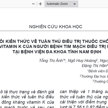
Zoom
Zoom
Out
In
NGHIÊN CỨU KHOA HỌC
ỔI KIẾN THỨC VỀ TUÂN THỦ ĐIỀU TRỊ THUỐC C
ITAMIN K CỦA NGƯỜI BỆNH TIM MẠCH ĐIỀU TRỊ
TẠI BỆNH VIỆN ĐA KHOA TỈNH NAM ĐỊNH
Tống Thị Ánh
, Ngô Huy Hoàng
, Ngu
1b
2
Đặng Thị Hân
Bệnh viện Đ
1
Trường Đại học
2
Trường 
3
can  thiệp  và  1  tháng  s
ô tả thực trạng và đánh giá 
thức về tuân thủ của n
 kiến thức về tuân thủ điều 
cải thiện với điểm trung
g đông kháng vitamin K của 
lượt là 7,56 ± 0,82 điểm 
m  mạch  trước  và  sau  can 