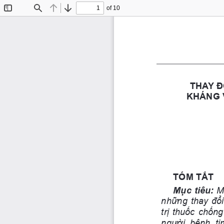
of 10
Toggle
Find
Previous
Next
Sidebar
THAY Đ
KHÁNG V
TÓM TẮT
Mục tiêu: 
M
những thay đổi
trị thuốc chốn
người  bệnh  ti