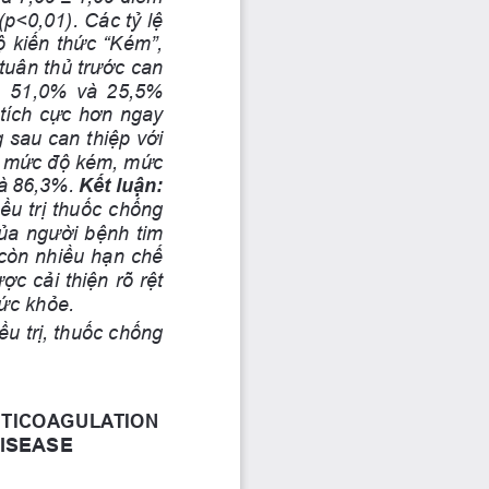
(p<0,01). Các tỷ lệ 
 kiến thức “Kém”, 
 tuân thủ trước can 
%,  51,0%  và  25,5% 
tích cực hơn ngay 
 sau can thiệp với 
 mức độ kém, mức 
và 86,3%. 
Kết luận: 
ều trị thuốc chống 
ủa người bệnh tim 
còn nhiều hạn chế 
ợc cải thiện rõ rệt 
sức khỏe.
ều trị, thuốc chống 
NTICOAGULATION
ISEASE