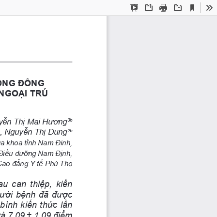
Current
Presentation
Open
Print
Download
To
View
Mode
HỐNG ĐÔNG 
 NGOẠI TRÚ
yễn Thị Mai Hương
3b
, Nguyễn Thị Dung
2
2b
a khoa tỉnh Nam Định, 
 Điều dưỡng Nam Định,
Cao đẳng Y tế Phú Thọ
au  can  thiệp,  kiến 
gười bệnh đã được 
 bình kiến thức lần 
và 7,09 ± 1,09 điểm 