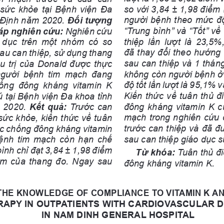
so với 3,84 ± 1,98 điểm 
 sức khỏe tại Bệnh viện Đa 
người bệnh theo mức độ
 Định năm 2020. 
Đối tượng 
“Trung bình” và “Tốt” về
áp nghiên cứu:
Nghiên cứu 
thiệp  lần  lượt  là  23,5
  dục  trên  một  nhóm  có  so 
đã thay đổi theo hướng 
au can thiệp, sử dụng thang 
sau can thiệp và 1 tháng
ều trị của Donald được thực 
không còn người bệnh ở
 người  bệnh  tim  mạch  đang 
độ tốt lần lượt là 95,1% 
ống  đông  kháng  vitamin  K 
Kiến thức về tuân thủ đi
rú tại Bệnh viện Đa khoa tỉnh 
đông kháng vitamin K c
2020. 
Kết quả:
 Trước can 
mạch trong nghiên cứu 
sức khỏe, kiến thức về tuân 
trước can thiệp và đã đư
uốc chống đông kháng vitamin 
sau can thiệp giáo dục 
ệnh tim mạch còn hạn chế 
bình chỉ đạt 3,84 ± 1,98 điểm 
Từ khóa: 
Tuân thủ đi
ểm của thang đo. Ngay sau 
đông kháng vitamin K.
THE KNOWLEDGE OF COMPLIANCE TO VITAMIN K A
RAPY IN OUTPATIENTS WITH CARDIOVASCULAR D
IN NAM DINH GENERAL HOSPITAL