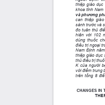
thiệp giáo dục
khoa tỉnh Nam
và phương ph
can  thiệp  giáo
sánh trước và s
đo tuân thủ đi
hiện  với  102 
dùng  thuốc  ch
điều trị ngoại t
Nam Định năm 
thiệp giáo dục 
thủ điều trị th
K của người b
với điểm trung 
trên tổng 8 đi
CHANGES IN 
THE