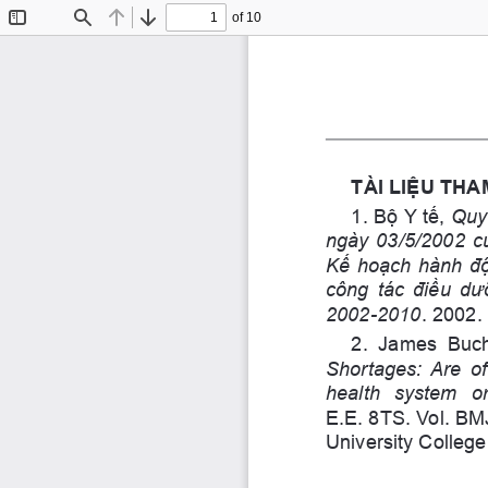
of 10
Toggle
Find
Previous
Next
Sidebar
TÀI LIỆU TH
1. Bộ Y tế, 
Quy
ngày 03/5/2002 c
Kế hoạch hành độ
công tác điều dư
2002-2010
. 2002.
2.  James  Buch
Shortages: Are o
health  system  or
E.E. 8TS. Vol. BM
University College