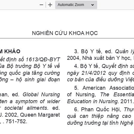
Zoom
Zoom
Out
In
NGHIÊN CỨU KHOA HỌC
AM KHẢO
3. Bộ Y tế, ed. 
Quản lý
2004, Nhà xuất bản Y học, 
ết định số 1613/QĐ-BYT 
ủa Bộ trưởng Bộ Y tế về 
4. Bộ Y tế, 
Quyết định 
ng quốc gia tăng cường 
ngày 21/4/2012 quy định 
ỡng – hộ sinh giai đoạn 
cơ bản của điều dưỡng Vi
5.  American  Associatio
an,  ed. 
Global  Nursing 
of  Nursing, 
The  Essentia
ften a symptom of wider 
Education in Nursing.
 2011.
  societal  ailments
.  ed. 
6. Phan Quốc Hội, 
Thực
J. 2002, Queen Margaret 
quả  can  thiệp  nâng  cao 
, . 751-752.
dưỡng trưởng tại tỉnh Nghệ