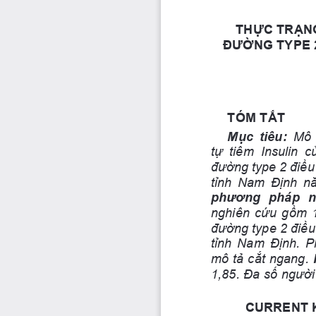
THỰC TRẠNG
ĐƯỜNG TYPE 2
TÓM TẮT
Mục tiêu: 
Mô  
tự  tiêm  Insulin  
đường type 2 điều 
tỉnh  Nam  Định  n
phương  pháp  n
nghiên cứu gồm 1
đường type 2 điều 
tỉnh Nam Định. 
mô tả cắt ngang. 
1,85. Đa số người
CURRENT K