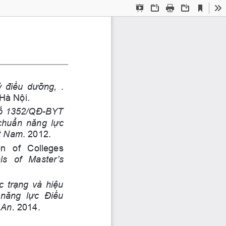
Current
Presentation
Open
Print
Download
To
View
Mode
 điều dưỡng, 
. 
Hà Nội.
số 1352/QĐ-BYT 
chuẩn năng lực 
ệt Nam
. 2012.
n  of  Colleges 
ls  of  Master’s 
 trạng và hiệu 
 năng  lực  Điều 
 An.
 2014.