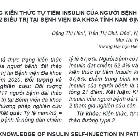
 KIẾN THỨC TỰ TIÊM INSULIN CỦA NGƯỜI BỆNH 
 ĐIỀU TRỊ TẠI BỆNH VIỆN ĐA KHOA TỈNH NAM ĐỊ
Đặng Thị Hân
, Trần Thị Bích Đào
, 
1
1
Mai Thị Y
Trường Đại học Đi
1
tỷ lệ 67,5%. Người bệnh có k
tả  thực  trạng  kiến  thức 
Insulin đạt chiếm 62,4% v
của  người  bệnh  đái  tháo 
kiến thức tự tiêm Insulin 
trị tại Bệnh viện Đa khoa 
37,6%. Điểm trung bình ki
ăm  2020. 
Đối tượng và 
Insulin của người bệnh là 1
ghiên  cứu: 
Đối  tượng 
tổng 21 điểm
.
Kết luận: 
Ki
17 người bệnh đái tháo 
Insulin của người bệnh đái 
trị tại Bệnh viện đa khoa 
2 tham gia nghiên cứu còn 
Phương pháp nghiên cứu 
Kết quả:
 Tỷ lệ nam/nữ ≈ 
Từ khóa:
 Kiến thức, tự 
 bệnh là nông dân chiếm 
tháo đường type 2.
NOWLEDGE OF INSULIN SELF-INJECTION IN PATI