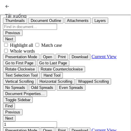
Quay trở lại chi tiết bài báo
←
Tải xuống