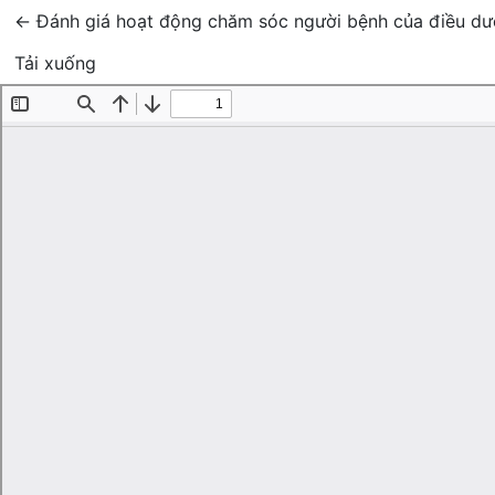
Quay trở lại chi tiết bài báo
←
Đánh giá hoạt động chăm sóc người bệnh của điều dư
Tải xuống