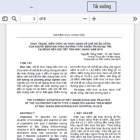
Quay trở lại chi tiết bài báo
←
Tải xuống