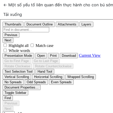
Quay trở lại chi tiết bài báo
←
Một số yếu tố liên quan đến thực hành cho con bú sớ
Tải xuống