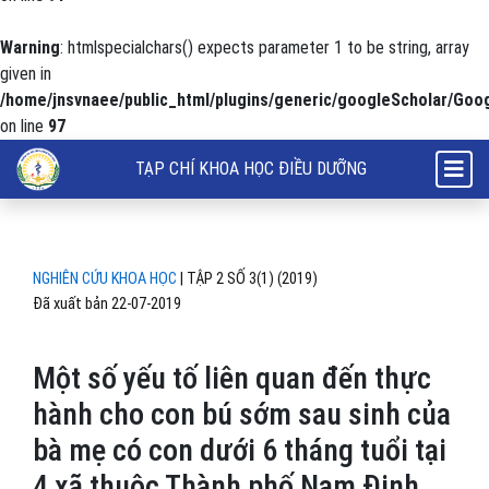
Warning
: htmlspecialchars() expects parameter 1 to be string, array
given in
/home/jnsvnaee/public_html/plugins/generic/googleScholar/Goog
on line
97
Một số yếu tố liên quan đến thực hành cho con bú sớm sau sinh của 
TẠP CHÍ KHOA HỌC ĐIỀU DƯỠNG
NGHIÊN CỨU KHOA HỌC
|
TẬP 2 SỐ 3(1) (2019)
Đã xuất bản 22-07-2019
Một số yếu tố liên quan đến thực
hành cho con bú sớm sau sinh của
bà mẹ có con dưới 6 tháng tuổi tại
4 xã thuộc Thành phố Nam Định