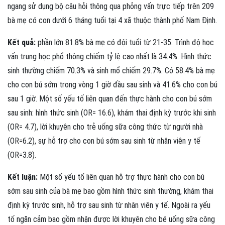
ngang sử dụng bộ câu hỏi thông qua phỏng vấn trực tiếp trên 209
bà mẹ có con dưới 6 tháng tuổi tại 4 xã thuộc thành phố Nam Định.
Kết quả:
phần lớn 81.8% bà mẹ có đội tuổi từ 21-35. Trình độ học
vấn trung học phổ thông chiếm tỷ lệ cao nhất là 34.4%. Hình thức
sinh thường chiếm 70.3% và sinh mổ chiếm 29.7%. Có 58.4% bà mẹ
cho con bú sớm trong vòng 1 giờ đầu sau sinh và 41.6% cho con bú
sau 1 giờ. Một số yếu tố liên quan đến thực hành cho con bú sớm
sau sinh: hình thức sinh (OR= 16.6), khám thai định kỳ trước khi sinh
(OR= 4.7), lời khuyên cho trẻ uống sữa công thức từ người nhà
(OR=6.2), sự hỗ trợ cho con bú sớm sau sinh từ nhân viên y tế
(OR=3.8).
Kết luận:
Một số yếu tố liên quan hỗ trợ thực hành cho con bú
sớm sau sinh của bà mẹ bao gồm hình thức sinh thường, khám thai
định kỳ trước sinh, hỗ trợ sau sinh từ nhân viên y tế. Ngoài ra yếu
tố ngăn cảm bao gồm nhận được lời khuyên cho bé uống sữa công