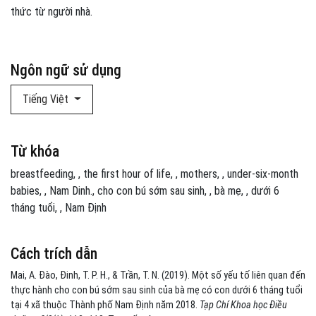
thức từ người nhà.
Ngôn ngữ sử dụng
Tiếng Việt
Từ khóa
breastfeeding
,
the first hour of life
,
mothers
,
under-six-month
babies
,
Nam Dinh.
cho con bú sớm sau sinh
,
bà mẹ
,
dưới 6
tháng tuổi
,
Nam Định
Cách trích dẫn
Mai, A. Đào, Đinh, T. P. H., & Trần, T. N. (2019). Một số yếu tố liên quan đến
thực hành cho con bú sớm sau sinh của bà mẹ có con dưới 6 tháng tuổi
tại 4 xã thuộc Thành phố Nam Định năm 2018.
Tạp Chí Khoa học Điều