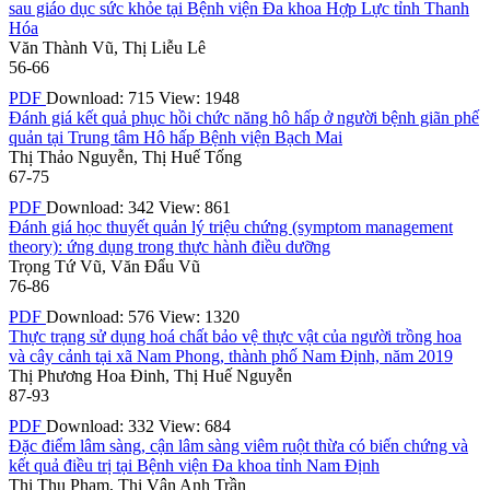
sau giáo dục sức khỏe tại Bệnh viện Đa khoa Hợp Lực tỉnh Thanh
Hóa
Văn Thành Vũ, Thị Liễu Lê
56-66
PDF
Download: 715
View: 1948
Đánh giá kết quả phục hồi chức năng hô hấp ở người bệnh giãn phế
quản tại Trung tâm Hô hấp Bệnh viện Bạch Mai
Thị Thảo Nguyễn, Thị Huế Tống
67-75
PDF
Download: 342
View: 861
Đánh giá học thuyết quản lý triệu chứng (symptom management
theory): ứng dụng trong thực hành điều dưỡng
Trọng Tứ Vũ, Văn Đẩu Vũ
76-86
PDF
Download: 576
View: 1320
Thực trạng sử dụng hoá chất bảo vệ thực vật của người trồng hoa
và cây cảnh tại xã Nam Phong, thành phố Nam Định, năm 2019
Thị Phương Hoa Đinh, Thị Huế Nguyễn
87-93
PDF
Download: 332
View: 684
Đặc điểm lâm sàng, cận lâm sàng viêm ruột thừa có biến chứng và
kết quả điều trị tại Bệnh viện Đa khoa tỉnh Nam Định
Thị Thu Phạm, Thị Vân Anh Trần