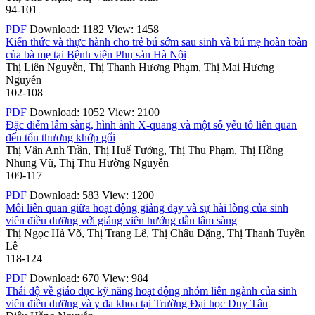
94-101
PDF
Download: 1182
View: 1458
Kiến thức và thực hành cho trẻ bú sớm sau sinh và bú mẹ hoàn toàn
của bà mẹ tại Bệnh viện Phụ sản Hà Nội
Thị Liên Nguyễn, Thị Thanh Hương Phạm, Thị Mai Hương
Nguyễn
102-108
PDF
Download: 1052
View: 2100
Đặc điểm lâm sàng, hình ảnh X-quang và một số yếu tố liên quan
đến tổn thương khớp gối
Thị Vân Anh Trần, Thị Huế Tưởng, Thị Thu Phạm, Thị Hồng
Nhung Vũ, Thị Thu Hường Nguyễn
109-117
PDF
Download: 583
View: 1200
Mối liên quan giữa hoạt động giảng dạy và sự hài lòng của sinh
viên điều dưỡng với giảng viên hướng dẫn lâm sàng
Thị Ngọc Hà Võ, Thị Trang Lê, Thị Châu Đặng, Thị Thanh Tuyền
Lê
118-124
PDF
Download: 670
View: 984
Thái độ về giáo dục kỹ năng hoạt động nhóm liên ngành của sinh
viên điều dưỡng và y đa khoa tại Trường Đại học Duy Tân