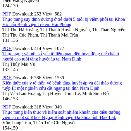
Diệu Hằng Nguyễn
124-130
PDF
Download: 253
View: 582
Thực trạng suy dinh dưỡng ở trẻ dưới 5 tuổi bị viêm phổi tại Khoa
Hô hấp Bệnh viện Trẻ em Hải Phòng
Thị Thu Hà Hoàng, Thị Thanh Huyền Nguyễn, Thị Thảo Nguyễn,
Thị Thu Cúc Phạm, Thị Thanh Mai Trần
131-136
PDF
Download: 414
View: 1077
Thực trạng và một số yếu tố liên quan đến hoạt động thể chất ở
người cao tuổi tăng huyết áp tại Nam Định
Thị Thúy Mai Vũ
137-145
PDF
Download: 586
View: 1539
Kiến thức của y tế thôn về bệnh tăng huyết áp và đái tháo đường
tuýp II: một nghiên cứu cắt ngang tại tỉnh Nam Định
Thị Vân Lan Hoàng, Thị Huyền Trinh Lê, Minh Sinh Đỗ
146-153
PDF
Download: 318
View: 940
Thực trạng kiến thức về kiểm soát nhiễm khuẩn của điều dưỡng
viên tại một số Khoa Ngoại Bệnh viện Đa khoa tỉnh Đăk Lăk
Văn Long Trần, Thảo Trúc Chi Nguyễn
154-159