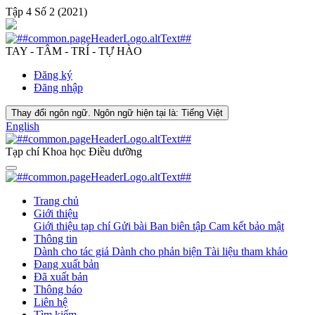
Tập 4 Số 2 (2021)
TAY - TÂM - TRÍ - TỰ HÀO
Đăng ký
Đăng nhập
Thay đổi ngôn ngữ. Ngôn ngữ hiện tại là:
Tiếng Việt
English
Tạp chí Khoa học Điều dưỡng
Trang chủ
Giới thiệu
Giới thiệu tạp chí
Gửi bài
Ban biên tập
Cam kết bảo mật
Thông tin
Dành cho tác giả
Dành cho phản biện
Tài liệu tham khảo
Đang xuất bản
Đã xuất bản
Thông báo
Liên hệ
Tìm kiếm