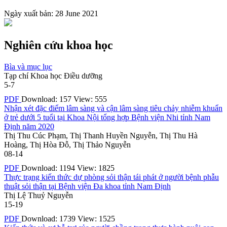
Ngày xuất bản: 28 June 2021
Nghiên cứu khoa học
Bìa và mục lục
Tạp chí Khoa học Điều dưỡng
5-7
PDF
Download: 157
View: 555
Nhận xét đặc điểm lâm sàng và cận lâm sàng tiêu chảy nhiễm khuẩn
ở trẻ dưới 5 tuổi tại Khoa Nội tổng hợp Bệnh viện Nhi tỉnh Nam
Định năm 2020
Thị Thu Cúc Phạm, Thị Thanh Huyền Nguyễn, Thị Thu Hà
Hoàng, Thị Hòa Đỗ, Thị Thảo Nguyễn
08-14
PDF
Download: 1194
View: 1825
Thực trạng kiến thức dự phòng sỏi thận tái phát ở người bệnh phẫu
thuật sỏi thận tại Bệnh viện Đa khoa tỉnh Nam Định
Thị Lệ Thuỷ Nguyễn
15-19
PDF
Download: 1739
View: 1525