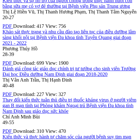
Kiến thức và sự hỗ trợ của người chồng trong thực hành nuôi con
bằng sữa mẹ có vợ đẻ thường tại Bệnh viện Phụ sản Trung ương
Thị Lệ Hiền Vũ, Thị Thanh Hương Phạm, Thị Thanh Tâm Nguyễn
20-27
PDF
Download: 417
View: 756
Khảo sát thực trạng và nhu cầu đào tạo liên tục của điều dưỡng lâm
sàng khối nội tại Bệnh viện Đa khoa tỉnh Tuyên Quang giai đoạn
2021 - 2022
Phương Thúy Hồ
28-39
PDF
Download: 699
View: 1900
Đánh giá công tác giáo dục chính trị tư tưởng cho sinh viên Trường
Đại học Điều dưỡng Nam Định giai đoạn 2018-2020
Thị Vân Anh Trần, Thị Hạnh Đinh
40-48
PDF
Download: 227
View: 327
Thay đổi kiến thức tuân thủ điều trị thuốc kháng virus ở người viêm
gan B mạn tính tại Phòng khám Ngoại trú Bệnh viện Đa khoa tỉnh
Nam Định sau giáo dục sức khỏe
Chí Anh Minh Bùi
49-55
PDF
Download: 310
View: 470
Kiến thức và thực hành tự chăm sóc của người bệnh suy tim mạn