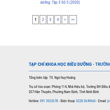
dưỡng: Tập 3 Số 5 (2020)
1
2
3
4
>
>>
TẠP CHÍ KHOA HỌC ĐIỀU DƯỠNG
- TRƯỜN
Tổng biên tập: TS. Ngô Huy Hoàng
Trụ sở tòa soạn: Phòng 114, Nhà Hiệu bộ, Trường ĐH Điều
257 Hàn Thuyên, Phường Nam Định, Tỉnh Ninh Bình
Hotline:
091 3553578
- Điện thoại:
0228 3649666
- Email:
j