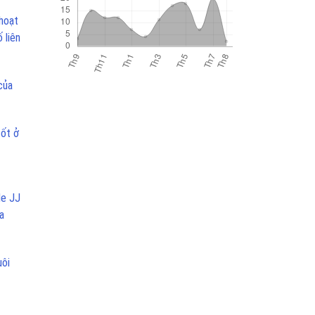
 hoạt
 liên
của
sốt ở
de JJ
a
uôi