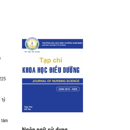
m
225
 tỷ
n tâm
Ngôn ngữ sử dụng