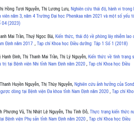
 Thị Hồng Tươi Nguyễn, Thị Lương Lưu,
Nghiên cứu thái độ, hành vi trong
h viên năm 3, năm 4 Trường Đại học Phenikaa năm 2021 và một số yếu tố
ố 04 (2023)
anh Mai Trần, Thuý Ngọc Bùi,
Kiến thức, thái độ về phòng lây nhiễm lao 
Nam Định năm 2017.
,
Tạp chí Khoa học Điều dưỡng: Tập 1 Số 1 (2018)
 Hạnh Đinh, Thị Thanh Mai Trần, Thị Lý Nguyễn,
Kiến thức về tình trạng 
 trị tại Bệnh viện Nhi tỉnh Nam Định năm 2020
,
Tạp chí Khoa học Điều
ị Thanh Huyền Nguyễn, Thị Thùy Nguyễn,
Nghiên cứu ảnh hưởng của Son
i ngược dòng tại Bệnh viện Đa khoa tỉnh Nam Định năm 2020
,
Tạp chí Kho
nh Phượng Vũ, Thị Nhật Lệ Nguyễn, Thu Tình Đỗ,
Thực trạng kiến thức n
tại Bệnh viện Phụ sản tỉnh Nam Định năm 2020
,
Tạp chí Khoa học Điều