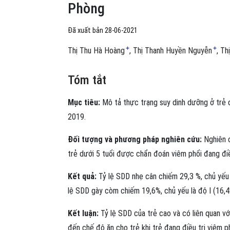
Phòng
Đã xuất bản 28-06-2021
+
+
Thị Thu Hà Hoàng
Thị Thanh Huyền Nguyễn
Th
Tóm tắt
Mục tiêu:
Mô tả thực trạng suy dinh dưỡng ở trẻ 
2019.
Đối tượng và phương pháp nghiên cứu:
Nghiên c
trẻ dưới 5 tuổi được chẩn đoán viêm phổi đang điề
Kết quả:
Tỷ lệ SDD nhẹ cân chiếm 29,3 %, chủ yếu l
lệ SDD gày còm chiếm 19,6%, chủ yếu là độ I (16,4
Kết luận:
Tỷ lệ SDD của trẻ cao và có liên quan v
đến chế độ ăn cho trẻ khi trẻ đang điều trị viêm ph