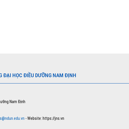
G ĐẠI HỌC ĐIỀU DƯỠNG NAM ĐỊNH
 dưỡng Nam Định
ns@ndun.edu.vn
- Website: https://jns.vn