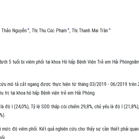
+
+
+
ị Thảo Nguyễn
Thị Thu Cúc Phạm
Thị Thanh Mai Trần
dưới 5 tuổi bị viêm phổi tại khoa Hô hấp Bệnh Viện Trẻ em Hải Phòngnă
ứu mô tả cắt ngang được thực hiện từ tháng 03/2019 - 06/2019 trên 
u trị tại khoa hô hấp Bệnh viện trẻ em Hải Phòng.
à độ I (24,0%), Tỷ lệ SDD thấp còi chiếm 29,8%, chủ yếu là độ I (21,8%),
%).
ới mức độ viêm phổi. Kết quả nghiên cứu cho thấy sự cần thiết phải qua
ổi.