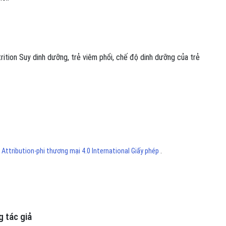
trition
Suy dinh dưỡng
,
trẻ viêm phổi
,
chế độ dinh dưỡng của trẻ
ttribution-phi thương mại 4.0 International Giấy phép
.
 tác giả