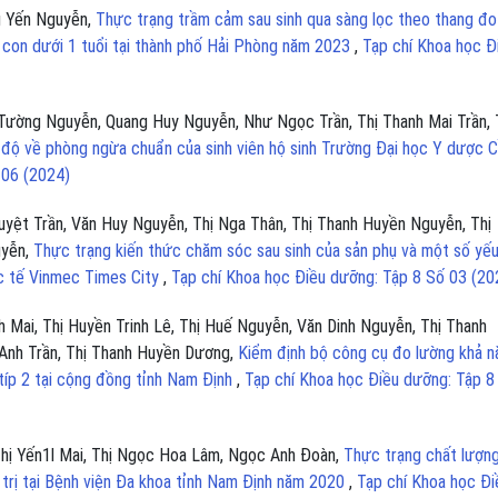
g Yến Nguyễn,
Thực trạng trầm cảm sau sinh qua sàng lọc theo thang đo
 con dưới 1 tuổi tại thành phố Hải Phòng năm 2023
,
Tạp chí Khoa học Đ
 Tường Nguyễn, Quang Huy Nguyễn, Như Ngọc Trần, Thị Thanh Mai Trần, 
i độ về phòng ngừa chuẩn của sinh viên hộ sinh Trường Đại học Y dược 
 06 (2024)
yệt Trần, Văn Huy Nguyễn, Thị Nga Thân, Thị Thanh Huyền Nguyễn, Thị
uyễn,
Thực trạng kiến thức chăm sóc sau sinh của sản phụ và một số yếu
ốc tế Vinmec Times City
,
Tạp chí Khoa học Điều dưỡng: Tập 8 Số 03 (20
 Mai, Thị Huyền Trinh Lê, Thị Huế Nguyễn, Văn Dinh Nguyễn, Thị Thanh
Anh Trần, Thị Thanh Huyền Dương,
Kiểm định bộ công cụ đo lường khả n
típ 2 tại cộng đồng tỉnh Nam Định
,
Tạp chí Khoa học Điều dưỡng: Tập 8
Thị Yến1l Mai, Thị Ngọc Hoa Lâm, Ngọc Anh Đoàn,
Thực trạng chất lượn
trị tại Bệnh viện Đa khoa tỉnh Nam Định năm 2020
,
Tạp chí Khoa học Đi