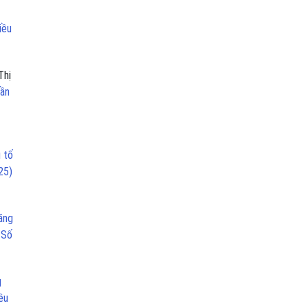
iều
Thị
Cần
 tố
25)
ăng
 Số
g
ều