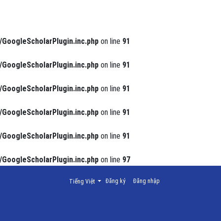
/GoogleScholarPlugin.inc.php
on line
91
/GoogleScholarPlugin.inc.php
on line
91
/GoogleScholarPlugin.inc.php
on line
91
/GoogleScholarPlugin.inc.php
on line
91
/GoogleScholarPlugin.inc.php
on line
91
/GoogleScholarPlugin.inc.php
on line
97
Thay đổi ngôn ngữ. Ngôn ngữ hiện tại là:
Đăng ký
Đăng nhập
Tiếng Việt