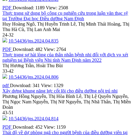
PDF
Download: 1189
View: 2508
Thực trạng sử dụng bộ công cụ nghiên cứu trong luận văn thạc sỹ
tại Trường Đại học Điều dưỡng Nam Định
Huy Hoàng Ngô, Thị Huyền Trinh Lê, Thị Minh Thái Hoàng, Thị
Thu Hà Cù, Thị Lan Anh Mai
24-32
10.54436/jns.2024.04.835
PDF
Download: 482
View: 2764
Thực trạng sự hài lòng của thân nhân bệnh nhi đối với dịch vụ xét
nghiệm tại Bệnh viện Nhi tỉnh Nam Định năm 2022
Thị Hương Trần, Hoài Thu Bùi
33-42
10.54436/jns.2024.04.806
pdf
Download: 341
View: 1329
Xây dựng khung năng lực cốt lõi cho điều dưỡng nội trú nhi
Phương Hồng Nguyễn, Thị Hòa Bình Lê, Thị Lệ Quyên Nguyễn,
Thị Ngọc Nam Nguyễn, Thị Nữ Nguyễn, Thị Nhã Thân, Thị Miền
Đoàn
43-51
10.54436/jns.2024.04.814
PDF
Download: 452
View: 1159
Thái độ về dự phòng ngã cho người bệnh của điều dưỡng viên tại