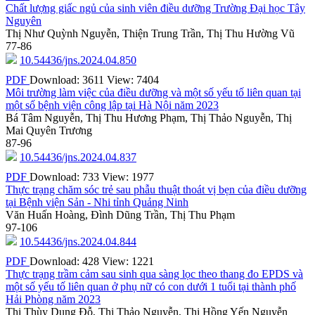
Chất lượng giấc ngủ của sinh viên điều dưỡng Trường Đại học Tây
Nguyên
Thị Như Quỳnh Nguyễn, Thiện Trung Trần, Thị Thu Hường Vũ
77-86
10.54436/jns.2024.04.850
PDF
Download: 3611
View: 7404
Môi trường làm việc của điều dưỡng và một số yếu tố liên quan tại
một số bệnh viện công lập tại Hà Nội năm 2023
Bá Tâm Nguyễn, Thị Thu Hương Phạm, Thị Thảo Nguyễn, Thị
Mai Quyên Trương
87-96
10.54436/jns.2024.04.837
PDF
Download: 733
View: 1977
Thực trạng chăm sóc trẻ sau phẫu thuật thoát vị bẹn của điều dưỡng
tại Bệnh viện Sản - Nhi tỉnh Quảng Ninh
Văn Huấn Hoàng, Đình Dũng Trần, Thị Thu Phạm
97-106
10.54436/jns.2024.04.844
PDF
Download: 428
View: 1221
Thực trạng trầm cảm sau sinh qua sàng lọc theo thang đo EPDS và
một số yếu tố liên quan ở phụ nữ có con dưới 1 tuổi tại thành phố
Hải Phòng năm 2023
Thị Thùy Dung Đỗ, Thị Thảo Nguyễn, Thị Hồng Yến Nguyễn