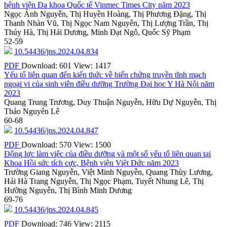
bệnh viện Đa khoa Quốc tế Vinmec Times City năm 2023
Ngọc Ánh Nguyễn, Thị Huyền Hoàng, Thị Phương Đặng, Thị
Thanh Nhàn Vũ, Thị Ngọc Nam Nguyễn, Thị Lượng Trần, Thị
Thúy Hà, Thị Hải Dương, Minh Đạt Ngô, Quốc Sỹ Phạm
52-59
10.54436/jns.2024.04.834
PDF
Download: 601
View: 1417
Yếu tố liên quan đến kiến thức về biến chứng truyền tĩnh mạch
ngoại vi của sinh viên điều dưỡng Trường Đại học Y Hà Nội năm
2023
Quang Trung Trương, Duy Thuận Nguyễn, Hữu Dự Nguyễn, Thị
Thảo Nguyên Lê
60-68
10.54436/jns.2024.04.847
PDF
Download: 570
View: 1500
Động lực làm việc của điều dưỡng và một số yếu tố liên quan tại
Khoa Hồi sức tích cực, Bệnh viện Việt Đức năm 2023
Trường Giang Nguyễn, Việt Minh Nguyễn, Quang Thùy Lương,
Hải Hà Trang Nguyễn, Thị Ngọc Phạm, Tuyết Nhung Lê, Thị
Hường Nguyễn, Thị Bình Minh Dương
69-76
10.54436/jns.2024.04.845
PDF
Download: 746
View: 2115