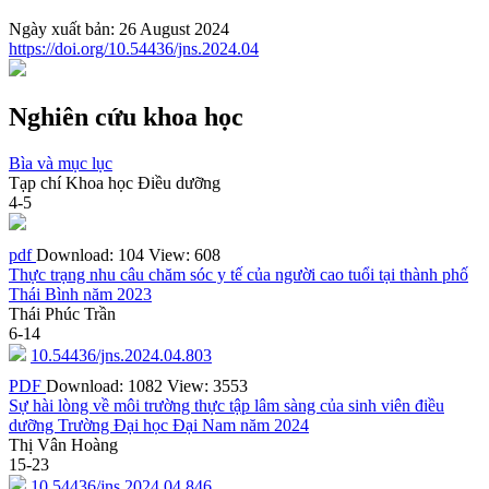
Ngày xuất bản: 26 August 2024
https://doi.org/10.54436/jns.2024.04
Nghiên cứu khoa học
Bìa và mục lục
Tạp chí Khoa học Điều dưỡng
4-5
pdf
Download: 104
View: 608
Thực trạng nhu câu chăm sóc y tế của người cao tuổi tại thành phố
Thái Bình năm 2023
Thái Phúc Trần
6-14
10.54436/jns.2024.04.803
PDF
Download: 1082
View: 3553
Sự hài lòng về môi trường thực tập lâm sàng của sinh viên điều
dưỡng Trường Đại học Đại Nam năm 2024
Thị Vân Hoàng
15-23
10.54436/jns.2024.04.846