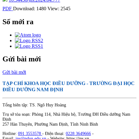
PDF
Download: 1480
View: 2545
Số mới ra
Gửi bài mới
Gửi bài mới
TẠP CHÍ KHOA HỌC ĐIỀU DƯỠNG
- TRƯỜNG ĐẠI HỌC
ĐIỀU DƯỠNG NAM ĐỊNH
Tổng biên tập: TS. Ngô Huy Hoàng
Trụ sở tòa soạn: Phòng 114, Nhà Hiệu bộ, Trường ĐH Điều dưỡng Nam
Định
257 Hàn Thuyên, Phường Nam Định, Tỉnh Ninh Bình
Hotline:
091 3553578
- Điện thoại:
0228 3649666
-
Email:
jns@ndun.edu.vn
- Website: https://jns.vn