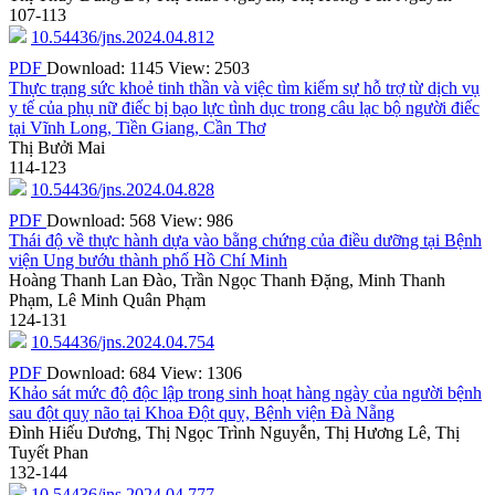
107-113
10.54436/jns.2024.04.812
PDF
Download: 1145
View: 2503
Thực trạng sức khoẻ tinh thần và việc tìm kiếm sự hỗ trợ từ dịch vụ
y tế của phụ nữ điếc bị bạo lực tình dục trong câu lạc bộ người điếc
tại Vĩnh Long, Tiền Giang, Cần Thơ
Thị Bưởi Mai
114-123
10.54436/jns.2024.04.828
PDF
Download: 568
View: 986
Thái độ về thực hành dựa vào bằng chứng của điều dưỡng tại Bệnh
viện Ung bướu thành phố Hồ Chí Minh
Hoàng Thanh Lan Đào, Trần Ngọc Thanh Đặng, Minh Thanh
Phạm, Lê Minh Quân Phạm
124-131
10.54436/jns.2024.04.754
PDF
Download: 684
View: 1306
Khảo sát mức độ độc lập trong sinh hoạt hàng ngày của người bệnh
sau đột quỵ não tại Khoa Đột quỵ, Bệnh viện Đà Nẵng
Đình Hiếu Dương, Thị Ngọc Trình Nguyễn, Thị Hương Lê, Thị
Tuyết Phan
132-144
10.54436/jns.2024.04.777