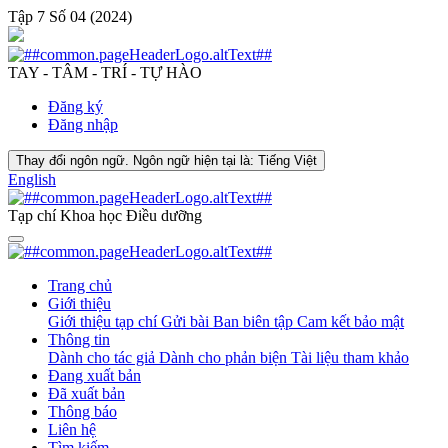
Tập 7 Số 04 (2024)
TAY - TÂM - TRÍ - TỰ HÀO
Đăng ký
Đăng nhập
Thay đổi ngôn ngữ. Ngôn ngữ hiện tại là:
Tiếng Việt
English
Tạp chí Khoa học Điều dưỡng
Trang chủ
Giới thiệu
Giới thiệu tạp chí
Gửi bài
Ban biên tập
Cam kết bảo mật
Thông tin
Dành cho tác giả
Dành cho phản biện
Tài liệu tham khảo
Đang xuất bản
Đã xuất bản
Thông báo
Liên hệ
Tìm kiếm