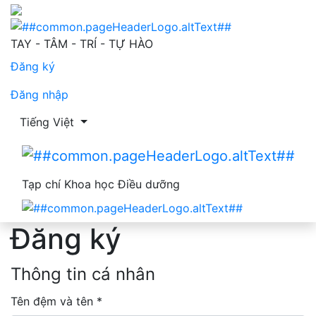
Đăng ký
TAY - TÂM - TRÍ - TỰ HÀO
Đăng ký
Đăng nhập
Thay đổi ngôn ngữ. Ngôn ngữ hiện tại là:
Tiếng Việt
Tạp chí Khoa học Điều dưỡng
Đăng ký
Thông tin cá nhân
Tên đệm và tên
*