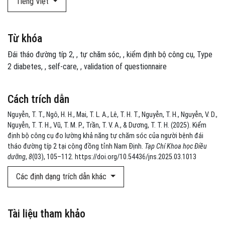
Tiếng Việt
Từ khóa
Đái tháo đường típ 2
,
tự chăm sóc
,
kiểm định bộ công cụ
Type
2 diabetes
,
self-care
,
validation of questionnaire
Cách trích dẫn
Nguyễn, T. T., Ngô, H. H., Mai, T. L. A., Lê, T. H. T., Nguyễn, T. H., Nguyễn, V. D.,
Nguyễn, T. T. H., Vũ, T. M. P., Trần, T. V. A., & Dương, T. T. H. (2025). Kiểm
định bộ công cụ đo lường khả năng tự chăm sóc của người bệnh đái
tháo đường típ 2 tại cộng đồng tỉnh Nam Định.
Tạp Chí Khoa học Điều
dưỡng
,
8
(03), 105–112. https://doi.org/10.54436/jns.2025.03.1013
Các định dạng trích dẫn khác
Tài liệu tham khảo