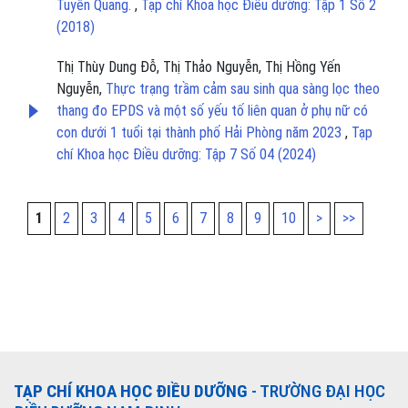
Tuyên Quang.
,
Tạp chí Khoa học Điều dưỡng: Tập 1 Số 2
(2018)
Thị Thùy Dung Đỗ, Thị Thảo Nguyễn, Thị Hồng Yến
Nguyễn,
Thực trạng trầm cảm sau sinh qua sàng lọc theo
thang đo EPDS và một số yếu tố liên quan ở phụ nữ có
con dưới 1 tuổi tại thành phố Hải Phòng năm 2023
,
Tạp
chí Khoa học Điều dưỡng: Tập 7 Số 04 (2024)
1
2
3
4
5
6
7
8
9
10
>
>>
TẠP CHÍ KHOA HỌC ĐIỀU DƯỠNG
- TRƯỜNG ĐẠI HỌC