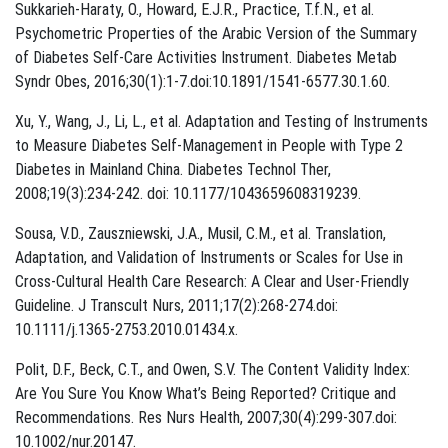
Sukkarieh-Haraty, O., Howard, E.J.R., Practice, T.f.N., et al.
Psychometric Properties of the Arabic Version of the Summary
of Diabetes Self-Care Activities Instrument. Diabetes Metab
Syndr Obes, 2016;30(1):1-7.​doi:10.1891/1541-6577.30.1.60.
Xu, Y., Wang, J., Li, L., et al. Adaptation and Testing of Instruments
to Measure Diabetes Self-Management in People with Type 2
Diabetes in Mainland China. Diabetes Technol Ther,
2008;19(3):234-242. ​doi: 10.1177/1043659608319239.
Sousa, V.D., Zauszniewski, J.A., Musil, C.M., et al. Translation,
Adaptation, and Validation of Instruments or Scales for Use in
Cross-Cultural Health Care Research: A Clear and User-Friendly
Guideline. J Transcult Nurs, 2011;17(2):268-274.​doi:
10.1111/j.1365-2753.2010.01434.x.
Polit, D.F., Beck, C.T., and Owen, S.V. The Content Validity Index:
Are You Sure You Know What’s Being Reported? Critique and
Recommendations. Res Nurs Health, 2007;30(4):299-307.​doi:
10.1002/nur.20147.