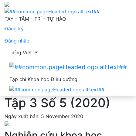
Tập 3 Số 5 (2020)
TAY - TÂM - TRÍ - TỰ HÀO
Đăng ký
Đăng nhập
Thay đổi ngôn ngữ. Ngôn ngữ hiện tại là:
Tiếng Việt
Tạp chí Khoa học Điều dưỡng
Tập 3 Số 5 (2020)
Ngày xuất bản: 5 November 2020
Nghiên cứu khoa học