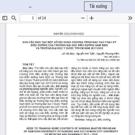
Quay trở lại chi tiết bài báo
←
Tải xuống