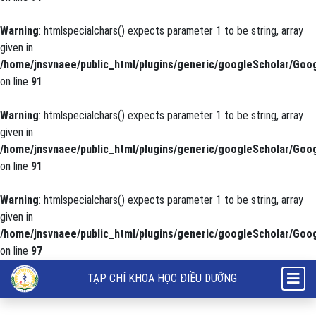
Warning
: htmlspecialchars() expects parameter 1 to be string, array
given in
/home/jnsvnaee/public_html/plugins/generic/googleScholar/Goog
on line
91
Warning
: htmlspecialchars() expects parameter 1 to be string, array
given in
/home/jnsvnaee/public_html/plugins/generic/googleScholar/Goog
on line
91
Warning
: htmlspecialchars() expects parameter 1 to be string, array
given in
/home/jnsvnaee/public_html/plugins/generic/googleScholar/Goog
on line
97
Thực trạng chất lượng cuộc sống của người bệnh ung thư đang điều t
TẠP CHÍ KHOA HỌC ĐIỀU DƯỠNG