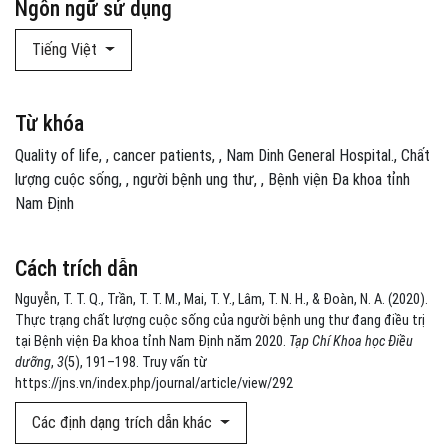
Ngôn ngữ sử dụng
Tiếng Việt
Từ khóa
Quality of life
,
cancer patients
,
Nam Dinh General Hospital.
Chất
lượng cuộc sống
,
người bệnh ung thư
,
Bệnh viện Đa khoa tỉnh
Nam Định
Cách trích dẫn
Nguyễn, T. T. Q., Trần, T. T. M., Mai, T. Y., Lâm, T. N. H., & Đoàn, N. A. (2020).
Thực trạng chất lượng cuộc sống của người bệnh ung thư đang điều trị
tại Bệnh viện Đa khoa tỉnh Nam Định năm 2020.
Tạp Chí Khoa học Điều
dưỡng
,
3
(5), 191–198. Truy vấn từ
https://jns.vn/index.php/journal/article/view/292
Các định dạng trích dẫn khác