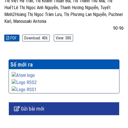
Thị Việt Hà Trần, Thị Khánh Thuận Bùi, Thị Thanh Thu Mai, Thị
Huế1Lê Thị Ngọc Anh Nguyễn, Thanh Hương Nguyễn, Tuyết
Minh2Hoàng Thị Ngọc Trâm Lưu, Thị Phương Lan Nguyễn, Puchner
Karl, Manousaki Antonia
90-96
PDF
Download: 406
View: 380
Số mới ra
Gửi bài mới