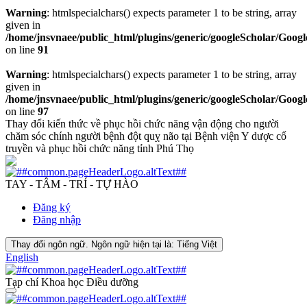
Warning
: htmlspecialchars() expects parameter 1 to be string, array
given in
/home/jnsvnaee/public_html/plugins/generic/googleScholar/Googl
on line
91
Warning
: htmlspecialchars() expects parameter 1 to be string, array
given in
/home/jnsvnaee/public_html/plugins/generic/googleScholar/Googl
on line
97
Thay đổi kiến thức về phục hồi chức năng vận động cho người
chăm sóc chính người bệnh đột quỵ não tại Bệnh viện Y dược cổ
truyền và phục hồi chức năng tỉnh Phú Thọ
TAY - TÂM - TRÍ - TỰ HÀO
Đăng ký
Đăng nhập
Thay đổi ngôn ngữ. Ngôn ngữ hiện tại là:
Tiếng Việt
English
Tạp chí Khoa học Điều dưỡng