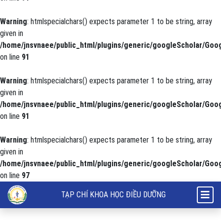
Warning
: htmlspecialchars() expects parameter 1 to be string, array
given in
/home/jnsvnaee/public_html/plugins/generic/googleScholar/Goog
on line
91
Warning
: htmlspecialchars() expects parameter 1 to be string, array
given in
/home/jnsvnaee/public_html/plugins/generic/googleScholar/Goog
on line
91
Warning
: htmlspecialchars() expects parameter 1 to be string, array
given in
/home/jnsvnaee/public_html/plugins/generic/googleScholar/Goog
on line
97
Thay đổi kiến thức về phục hồi chức năng vận động cho người chăm s
TẠP CHÍ KHOA HỌC ĐIỀU DƯỠNG