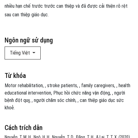
nhiều hạn chế trước trước can thiệp và đã được cải thiện rõ rệt
sau can thiệp giáo dục.
Ngôn ngữ sử dụng
Tiếng Việt
Từ khóa
Motor rehabilitation
,
stroke patients
,
family caregivers
,
health
educational intervention
Phục hồi chức năng vận động
,
người
bệnh đột quỵ
,
người chăm sóc chính
,
can thiệp giáo dục sức
khoẻ.
Cách trích dẫn
Nguyễn, T. M. H., Ngô, H. H., Nguyễn, T. D., Đặng, T. H., & Lại, T. T. X. (2020).