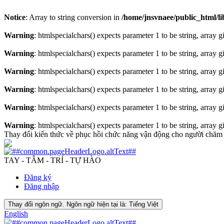
Notice
: Array to string conversion in
/home/jnsvnaee/public_html/lib
Warning
: htmlspecialchars() expects parameter 1 to be string, array 
Warning
: htmlspecialchars() expects parameter 1 to be string, array 
Warning
: htmlspecialchars() expects parameter 1 to be string, array 
Warning
: htmlspecialchars() expects parameter 1 to be string, array 
Warning
: htmlspecialchars() expects parameter 1 to be string, array 
Warning
: htmlspecialchars() expects parameter 1 to be string, array 
Thay đổi kiến thức về phục hồi chức năng vận động cho người chăm s
TAY - TÂM - TRÍ - TỰ HÀO
Đăng ký
Đăng nhập
Thay đổi ngôn ngữ. Ngôn ngữ hiện tại là:
Tiếng Việt
English