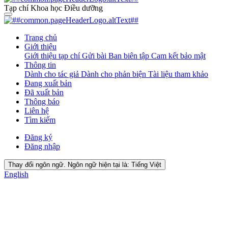
Tạp chí Khoa học Điều dưỡng
Trang chủ
Giới thiệu
Giới thiệu tạp chí
Gửi bài
Ban biên tập
Cam kết bảo mật
Thông tin
Dành cho tác giả
Dành cho phản biện
Tài liệu tham khảo
Đang xuất bản
Đã xuất bản
Thông báo
Liên hệ
Tìm kiếm
Đăng ký
Đăng nhập
Thay đổi ngôn ngữ. Ngôn ngữ hiện tại là:
Tiếng Việt
English