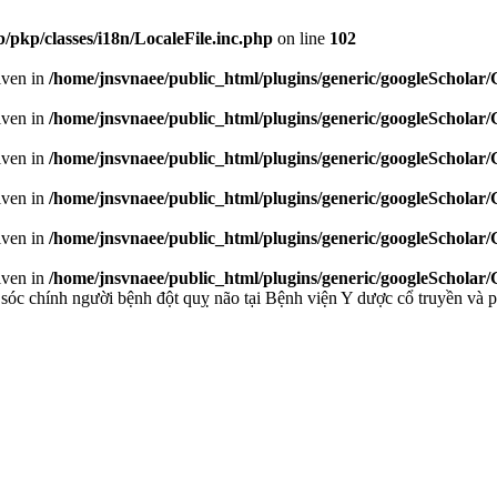
/pkp/classes/i18n/LocaleFile.inc.php
on line
102
given in
/home/jnsvnaee/public_html/plugins/generic/googleScholar
given in
/home/jnsvnaee/public_html/plugins/generic/googleScholar
given in
/home/jnsvnaee/public_html/plugins/generic/googleScholar
given in
/home/jnsvnaee/public_html/plugins/generic/googleScholar
given in
/home/jnsvnaee/public_html/plugins/generic/googleScholar
given in
/home/jnsvnaee/public_html/plugins/generic/googleScholar
óc chính người bệnh đột quỵ não tại Bệnh viện Y dược cổ truyền và 