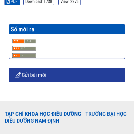
PDF
Download: 1730
View: 2875
Số mới ra
Gửi bài mới
TẠP CHÍ KHOA HỌC ĐIỀU DƯỠNG
- TRƯỜNG ĐẠI HỌC
ĐIỀU DƯỠNG NAM ĐỊNH