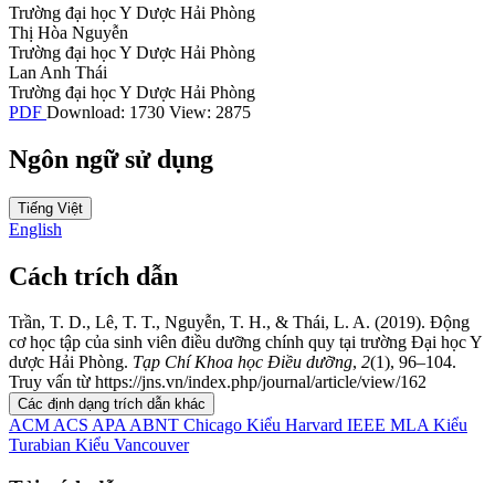
Trường đại học Y Dược Hải Phòng
Thị Hòa Nguyễn
Trường đại học Y Dược Hải Phòng
Lan Anh Thái
Trường đại học Y Dược Hải Phòng
PDF
Download: 1730
View: 2875
Ngôn ngữ sử dụng
Tiếng Việt
English
Cách trích dẫn
Trần, T. D., Lê, T. T., Nguyễn, T. H., & Thái, L. A. (2019). Động
cơ học tập của sinh viên điều dưỡng chính quy tại trường Đại học Y
dược Hải Phòng.
Tạp Chí Khoa học Điều dưỡng
,
2
(1), 96–104.
Truy vấn từ https://jns.vn/index.php/journal/article/view/162
Các định dạng trích dẫn khác
ACM
ACS
APA
ABNT
Chicago
Kiểu Harvard
IEEE
MLA
Kiểu
Turabian
Kiểu Vancouver
Tải trích dẫn