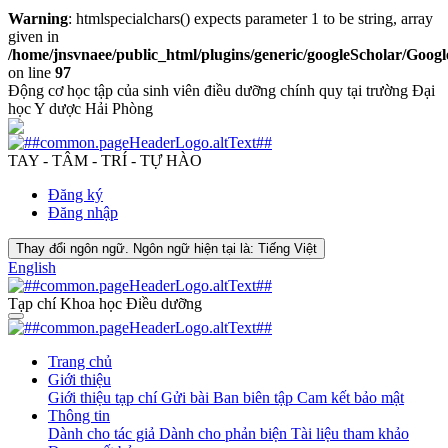
Warning
: htmlspecialchars() expects parameter 1 to be string, array
given in
/home/jnsvnaee/public_html/plugins/generic/googleScholar/Googl
on line
97
Động cơ học tập của sinh viên điều dưỡng chính quy tại trường Đại
học Y dược Hải Phòng
TAY - TÂM - TRÍ - TỰ HÀO
Đăng ký
Đăng nhập
Thay đổi ngôn ngữ. Ngôn ngữ hiện tại là:
Tiếng Việt
English
Tạp chí Khoa học Điều dưỡng
Trang chủ
Giới thiệu
Giới thiệu tạp chí
Gửi bài
Ban biên tập
Cam kết bảo mật
Thông tin
Dành cho tác giả
Dành cho phản biện
Tài liệu tham khảo