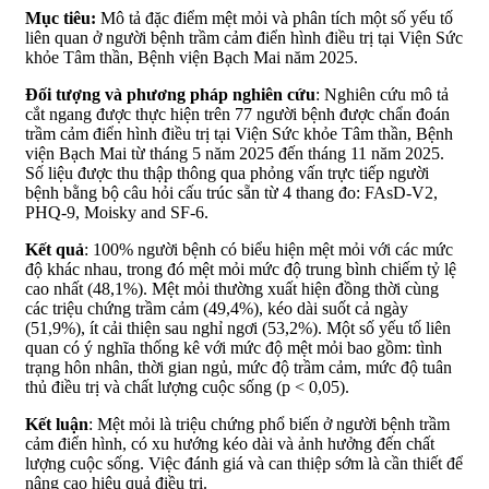
Mục tiêu:
Mô tả đặc điểm mệt mỏi và phân tích một số yếu tố
liên quan ở người bệnh trầm cảm điển hình điều trị tại Viện Sức
khỏe Tâm thần, Bệnh viện Bạch Mai năm 2025.
Đối tượng và phương pháp nghiên cứu
: Nghiên cứu mô tả
cắt ngang được thực hiện trên 77 người bệnh được chẩn đoán
trầm cảm điển hình điều trị tại Viện Sức khỏe Tâm thần, Bệnh
viện Bạch Mai từ tháng 5 năm 2025 đến tháng 11 năm 2025.
Số liệu được thu thập thông qua phỏng vấn trực tiếp người
bệnh bằng bộ câu hỏi cấu trúc sẵn từ 4 thang đo: FAsD-V2,
PHQ-9, Moisky and SF-6.
Kết quả
: 100% người bệnh có biểu hiện mệt mỏi với các mức
độ khác nhau, trong đó mệt mỏi mức độ trung bình chiếm tỷ lệ
cao nhất (48,1%). Mệt mỏi thường xuất hiện đồng thời cùng
các triệu chứng trầm cảm (49,4%), kéo dài suốt cả ngày
(51,9%), ít cải thiện sau nghỉ ngơi (53,2%). Một số yếu tố liên
quan có ý nghĩa thống kê với mức độ mệt mỏi bao gồm: tình
trạng hôn nhân, thời gian ngủ, mức độ trầm cảm, mức độ tuân
thủ điều trị và chất lượng cuộc sống (p < 0,05).
Kết luận
: Mệt mỏi là triệu chứng phổ biến ở người bệnh trầm
cảm điển hình, có xu hướng kéo dài và ảnh hưởng đến chất
lượng cuộc sống. Việc đánh giá và can thiệp sớm là cần thiết để
nâng cao hiệu quả điều trị.