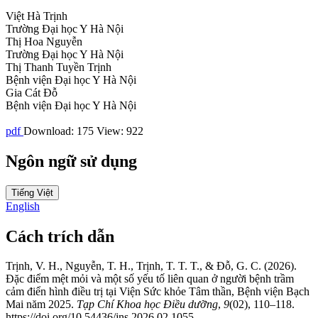
Việt Hà Trịnh
Trường Đại học Y Hà Nội
Thị Hoa Nguyễn
Trường Đại học Y Hà Nội
Thị Thanh Tuyền Trịnh
Bệnh viện Đại học Y Hà Nội
Gia Cát Đỗ
Bệnh viện Đại học Y Hà Nội
pdf
Download: 175
View: 922
Ngôn ngữ sử dụng
Tiếng Việt
English
Cách trích dẫn
Trịnh, V. H., Nguyễn, T. H., Trịnh, T. T. T., & Đỗ, G. C. (2026).
Đặc điểm mệt mỏi và một số yếu tố liên quan ở người bệnh trầm
cảm điển hình điều trị tại Viện Sức khỏe Tâm thần, Bệnh viện Bạch
Mai năm 2025.
Tạp Chí Khoa học Điều dưỡng
,
9
(02), 110–118.
https://doi.org/10.54436/jns.2026.02.1055