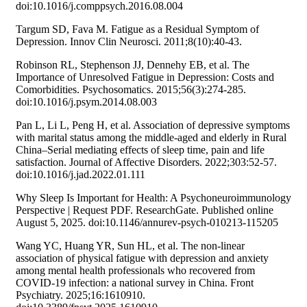
doi:10.1016/j.comppsych.2016.08.004
Targum SD, Fava M. Fatigue as a Residual Symptom of
Depression. Innov Clin Neurosci. 2011;8(10):40-43.
Robinson RL, Stephenson JJ, Dennehy EB, et al. The
Importance of Unresolved Fatigue in Depression: Costs and
Comorbidities. Psychosomatics. 2015;56(3):274-285.
doi:10.1016/j.psym.2014.08.003
Pan L, Li L, Peng H, et al. Association of depressive symptoms
with marital status among the middle-aged and elderly in Rural
China–Serial mediating effects of sleep time, pain and life
satisfaction. Journal of Affective Disorders. 2022;303:52-57.
doi:10.1016/j.jad.2022.01.111
Why Sleep Is Important for Health: A Psychoneuroimmunology
Perspective | Request PDF. ResearchGate. Published online
August 5, 2025. doi:10.1146/annurev-psych-010213-115205
Wang YC, Huang YR, Sun HL, et al. The non-linear
association of physical fatigue with depression and anxiety
among mental health professionals who recovered from
COVID-19 infection: a national survey in China. Front
Psychiatry. 2025;16:1610910.