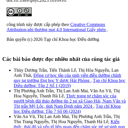
doi:10.3389/fpsyt.2025.1610910.
công trình này được cấp phép theo
Creative Commons
Attribution-phi thương mại 4.0 International Giấy phép
.
Bản quyền (c) 2026 Tạp chí Khoa học Điều dưỡng
Các bài báo được đọc nhiều nhất của cùng tác giả
Thùy Dương Trần, Tiến Thành Lê, Thị Hòa Nguyễn, Lan
Anh Thái,
Động cơ học tập của sinh viên điều dưỡng chính
quy tại trường Đại học Y dược Hải Phòng
,
Tạp chí Khoa học
Điều dưỡng: Tập 2 Số 1 (2019)
Thị Phương Anh Trần, Thị Lan Anh Mai, Văn An Vũ, Thị
Hoa Nguyễn, Thanh Hà Lê,
Thực trạng tự chăm sóc của
người bệnh đái tháo đường típ 2 tại xã Giao Hải, Nam Vân và
Thị trấn Mỹ Lộc, tỉnh Nam Định năm 2024
,
Tạp chí Khoa
học Điều dưỡng: Tập 7 Số 06 (2024)
Văn An Vũ, Thị Lan Anh Mai, Thị Phương Anh Trần, Thị
Thu Trang Nguyễn, Thị Hoa Nguyễn, Thanh Hà Lê,
Kiến
thức, thái độ và yếu tố liên quan đến chăm sóc trẻ sơ sinh non