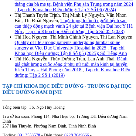
tháng của bà mẹ tại Bệnh viện Phụ sản Trung ương năm 2024
,
Tạp chí Khoa học Điều dưỡng: Tập 7 Số 06 (2024)
Thị Thanh Tuyền Trịnh, Thị Minh Lý Nguyễn, Văn Nhơn
Bùi, Thị Đoài Nguyễn,
Thực trạng lo âu ở người bệnh sau
can thiệp động mạch vành 24 giờ tại Bệnh viện Đại học Y Hà
Nội
,
Tạp chí Khoa học Điều dưỡng: Tập 6 Số 05 (2023)
Thi Hoa Nguyen, Thi Minh Chinh Nguyen, Thi Lan Nguyen,
Quality of life among patients undergoing lumbar spine
surgery at Viet Duc University Hospital in 2025
,
Tạp chí
Khoa học Điều dưỡng: Tập 8 Số 05 (2025): Số Tiếng Anh
Thị Hòa Nguyễn, Thùy Dương Trần, Lan Anh Thái,
Đánh
giá chất lượng cuộc sống ở phụ nữ tuổi mãn kinh tại huyện
Kiến Thụy – Hải Phòng năm 2018
,
Tạp chí Khoa học Điều
dưỡng: Tập 2 Số 1 (2019)
TẠP CHÍ KHOA HỌC ĐIỀU DƯỠNG
- TRƯỜNG ĐẠI HỌC
ĐIỀU DƯỠNG NAM ĐỊNH
Tổng biên tập: TS. Ngô Huy Hoàng
Trụ sở tòa soạn: Phòng 114, Nhà Hiệu bộ, Trường ĐH Điều dưỡng Nam
Định
257 Hàn Thuyên, Phường Nam Định, Tỉnh Ninh Bình
Hotline:
091 3553578
- Điện thoại:
0228 3649666
-