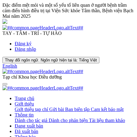
Đặc điểm mệt mỏi và một số yếu tố liên quan ở người bệnh trầm
cảm điển hình điều trị tại Viện Sức khỏe Tâm thần, Bệnh viện Bạch
Mai năm 2025
TAY - TÂM - TRÍ - TỰ HÀO
Đăng ký
Đăng nhập
Thay đổi ngôn ngữ. Ngôn ngữ hiện tại là:
Tiếng Việt
English
Tạp chí Khoa học Điều dưỡng
Trang chủ
Giới thiệu
Giới thiệu tạp chí
Gửi bài
Ban biên tập
Cam kết bảo mật
Thông tin
Dành cho tác giả
Dành cho phản biện
Tài liệu tham khảo
Đang xuất bản
Đã xuất bản
Thông báo