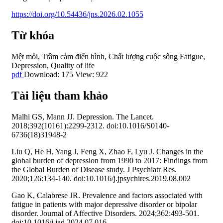
https://doi.org/10.54436/jns.2026.02.1055
Từ khóa
Mệt mỏi
,
Trầm cảm điển hình
,
Chất lượng cuộc sống
Fatigue
,
Depression
,
Quality of life
pdf
Download: 175
View: 922
Tài liệu tham khảo
Malhi GS, Mann JJ. Depression. The Lancet.
2018;392(10161):2299-2312. doi:10.1016/S0140-
6736(18)31948-2
Liu Q, He H, Yang J, Feng X, Zhao F, Lyu J. Changes in the
global burden of depression from 1990 to 2017: Findings from
the Global Burden of Disease study. J Psychiatr Res.
2020;126:134-140. doi:10.1016/j.jpsychires.2019.08.002
Gao K, Calabrese JR. Prevalence and factors associated with
fatigue in patients with major depressive disorder or bipolar
disorder. Journal of Affective Disorders. 2024;362:493-501.
doi:10.1016/j.jad.2024.07.016