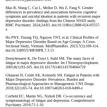
Mao R, Wang C, Cui L, Mellor D, Wu Z, Fang Y. Gender
differences in prevalence and associations between cognitive
symptoms and suicidal ideation in patients with recurrent major
depressive disorder: findings from the Chinese NSSD study.
BMC Psychiatry. 2024;24:83. doi:10.1186/s12888-024-05557-
x
Ho PNY, Truong TQ, Nguyen TNT, et al. Clinical Profiles of
Major Depressive Disorder Based on Age Groups: A Cross-
Sectional Study, Vietnam. MedPharmRes. 2023;7(3):109-114.
doi:10.32895/UMP.MPR.7.3.15
Demyttenaere K, De Fruyt J, Stahl SM. The many faces of
fatigue in major depressive disorder. Int J Neuropsychopharm.
2005;8(1):93-105. doi:10.1017/S1461145704004729
Ghanean H, Ceniti AK, Kennedy SH. Fatigue in Patients with
Major Depressive Disorder: Prevalence, Burden and
Pharmacological Approaches to Management. CNS Drugs.
2018;32(1):65-74. doi:10.1007/s40263-018-0490-z
Corfield EC, Martin NG, Nyholt DR. Co-occurrence and
symptomatology of fatigue and depression. Comprehensive
Psychiatry. 2016;71:1-10.