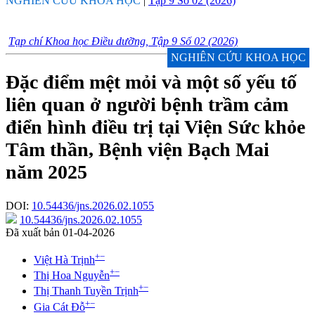
NGHIÊN CỨU KHOA HỌC
|
Tập 9 Số 02 (2026)
Tạp chí Khoa học Điều dưỡng, Tập 9 Số 02 (2026)
NGHIÊN CỨU KHOA HỌC
Đặc điểm mệt mỏi và một số yếu tố
liên quan ở người bệnh trầm cảm
điển hình điều trị tại Viện Sức khỏe
Tâm thần, Bệnh viện Bạch Mai
năm 2025
DOI:
10.54436/jns.2026.02.1055
10.54436/jns.2026.02.1055
Đã xuất bản 01-04-2026
+
−
Việt Hà Trịnh
+
−
Thị Hoa Nguyễn
+
−
Thị Thanh Tuyền Trịnh
+
−
Gia Cát Đỗ