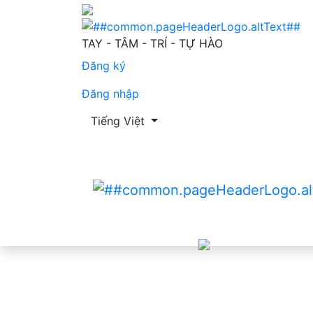
Tập 6 Số 05 (2023)
TAY - TÂM - TRÍ - TỰ HÀO
Đăng ký
Đăng nhập
Thay đổi ngôn ngữ. Ngôn ngữ hiện tại là:
Tiếng Việt