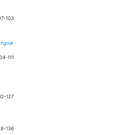
97-103
 ngoại
04-111
12-127
28-136