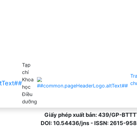
Tạp
chí
Tr
Khoa
ch
học
Điều
dưỡng
Giấy phép xuất bản: 439/GP-BTTTT n
DOI: 10.54436/jns - ISSN: 2615-9589 