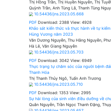
Thị Hồng Trần, Thị Huyền Nguyễn, Thị Tuy
Quỳnh Trần, Anh Tùng Lã, Thanh Tùng Ngu
10.54436/jns.2023.05.668
PDF
Download: 2388
View: 4928
Khảo sát kiến thức và thực hành về tự kiểm
Hùng Vương năm 2023
Văn Dương Nguyễn, Thu Hằng Nguyễn, Phươn
Hà Lê, Văn Giang Nguyễn
10.54436/jns.2023.05.703
PDF
Download: 3042
View: 6949
Thực trạng tự chăm sóc của người bệnh đái 
Thanh Hóa
Thị Thanh Thủy Ngô, Tuấn Anh Trương
10.54436/jns.2023.05.710
PDF
Download: 1353
View: 2995
Sự hài lòng của sinh viên điều dưỡng về c
Quân Nguyễn, Trần Ngọc Thanh Đặng, Thụy
10.54436/jns.2023.05.657