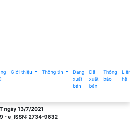
ang
Giới thiệu
Thông tin
Đang
Đã
Thông
Liê
ủ
xuất
xuất
báo
hệ
bản
bản
gày 13/7/2021
- e_ISSN: 2734-9632