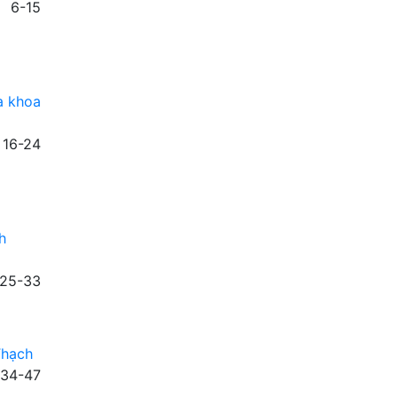
6-15
a khoa
16-24
h
25-33
Thạch
34-47