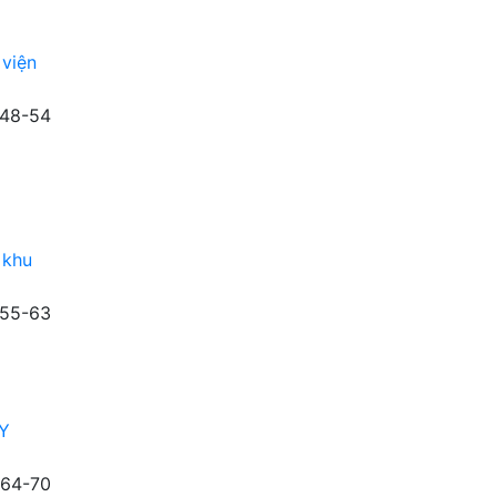
 viện
48-54
 khu
55-63
 Y
64-70