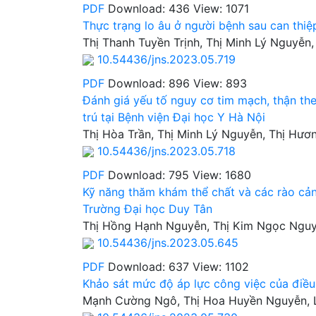
PDF
Download: 436
View: 1071
Thực trạng lo âu ở người bệnh sau can thi
Thị Thanh Tuyền Trịnh, Thị Minh Lý Nguyễn
10.54436/jns.2023.05.719
PDF
Download: 896
View: 893
Đánh giá yếu tố nguy cơ tim mạch, thận t
trú tại Bệnh viện Đại học Y Hà Nội
Thị Hòa Trần, Thị Minh Lý Nguyễn, Thị Hươ
10.54436/jns.2023.05.718
PDF
Download: 795
View: 1680
Kỹ năng thăm khám thể chất và các rào cản 
Trường Đại học Duy Tân
Thị Hồng Hạnh Nguyễn, Thị Kim Ngọc Ngu
10.54436/jns.2023.05.645
PDF
Download: 637
View: 1102
Khảo sát mức độ áp lực công việc của điều
Mạnh Cường Ngô, Thị Hoa Huyền Nguyễn, 