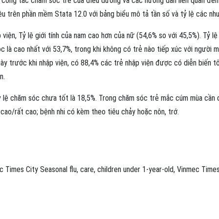
về công tác chăm sóc trẻ của điều dưỡng và các hướng dẫn liên quan đến
ệu trên phần mềm Stata 12.0 với bảng biểu mô tả tần số và tỷ lệ các nhu
iện, Tỷ lệ giới tính của nam cao hơn của nữ (54,6% so với 45,5%). Tỷ lệ
c là cao nhất với 53,7%, trong khi không có trẻ nào tiếp xúc với người 
gày trước khi nhập viện, có 88,4% các trẻ nhập viện được có diễn biến t
n.
 lệ chăm sóc chưa tốt là 18,5%. Trong chăm sóc trẻ mắc cúm mùa cần 
t cao/rất cao; bệnh nhi có kèm theo tiêu chảy hoặc nôn, trớ.
c Times City
Seasonal flu
,
care
,
children under 1-year-old
,
Vinmec Times