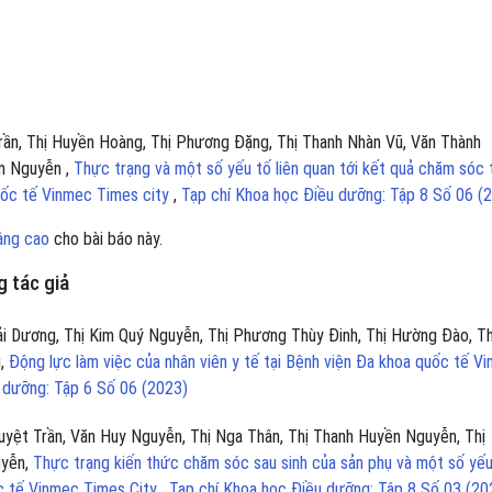
Trần, Thị Huyền Hoàng, Thị Phương Đặng, Thị Thanh Nhàn Vũ, Văn Thành
am Nguyễn ,
Thực trạng và một số yếu tố liên quan tới kết quả chăm sóc 
uốc tế Vinmec Times city
,
Tạp chí Khoa học Điều dưỡng: Tập 8 Số 06 (
âng cao
cho bài báo này.
 tác giả
i Dương, Thị Kim Quý Nguyễn, Thị Phương Thùy Đinh, Thị Hường Đào, Th
ũ,
Động lực làm việc của nhân viên y tế tại Bệnh viện Đa khoa quốc tế V
 dưỡng: Tập 6 Số 06 (2023)
yệt Trần, Văn Huy Nguyễn, Thị Nga Thân, Thị Thanh Huyền Nguyễn, Thị
uyễn,
Thực trạng kiến thức chăm sóc sau sinh của sản phụ và một số yếu
ốc tế Vinmec Times City
,
Tạp chí Khoa học Điều dưỡng: Tập 8 Số 03 (20