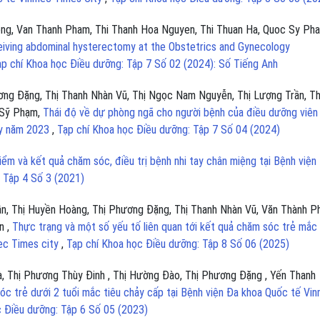
ng, Van Thanh Pham, Thi Thanh Hoa Nguyen, Thi Thuan Ha, Quoc Sy Ph
ceiving abdominal hysterectomy at the Obstetrics and Gynecology
ạp chí Khoa học Điều dưỡng: Tập 7 Số 02 (2024): Số Tiếng Anh
ng Đặng, Thị Thanh Nhàn Vũ, Thị Ngọc Nam Nguyễn, Thị Lượng Trần, Th
 Sỹ Phạm,
Thái độ về dự phòng ngã cho người bệnh của điều dưỡng viên 
ty năm 2023
,
Tạp chí Khoa học Điều dưỡng: Tập 7 Số 04 (2024)
ểm và kết quả chăm sóc, điều trị bệnh nhi tay chân miệng tại Bệnh viện
 Tập 4 Số 3 (2021)
rần, Thị Huyền Hoàng, Thị Phương Đặng, Thị Thanh Nhàn Vũ, Văn Thành P
n ,
Thực trạng và một số yếu tố liên quan tới kết quả chăm sóc trẻ mắc
ec Times city
,
Tạp chí Khoa học Điều dưỡng: Tập 8 Số 06 (2025)
à, Thị Phương Thùy Đinh , Thị Hường Đào, Thị Phương Đặng , Yến Thanh
óc trẻ dưới 2 tuổi mắc tiêu chảy cấp tại Bệnh viện Đa khoa Quốc tế Vi
c Điều dưỡng: Tập 6 Số 05 (2023)