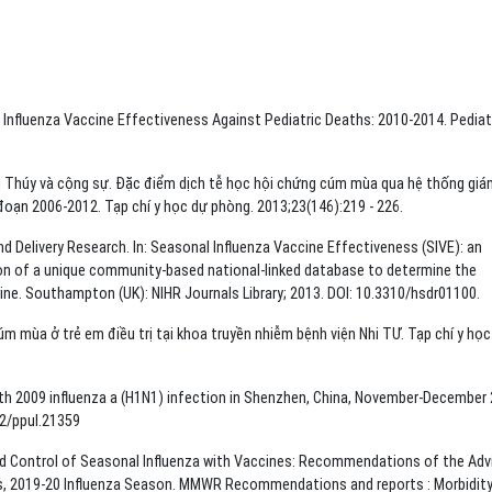
. Influenza Vaccine Effectiveness Against Pediatric Deaths: 2010-2014. Pediat
Thúy và cộng sự. Đặc điểm dịch tễ học hội chứng cúm mùa qua hệ thống giá
 đoạn 2006-2012. Tạp chí y học dự phòng. 2013;23(146):219 - 226.
nd Delivery Research. In: Seasonal Influenza Vaccine Effectiveness (SIVE): an
ion of a unique community-based national-linked database to determine the
ine. Southampton (UK): NIHR Journals Library; 2013. DOI: 10.3310/hsdr01100.
 mùa ở trẻ em điều trị tại khoa truyền nhiễm bệnh viện Nhi TƯ. Tạp chí y học
en with 2009 influenza a (H1N1) infection in Shenzhen, China, November-December
02/ppul.21359
and Control of Seasonal Influenza with Vaccines: Recommendations of the Adv
s, 2019-20 Influenza Season. MMWR Recommendations and reports : Morbidit