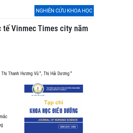
NGHIÊN CỨU KHOA HỌC
 tế Vinmec Times city năm
+
+
Thị Thanh Hương Vũ
Thị Hải Dương
 mắc
ng