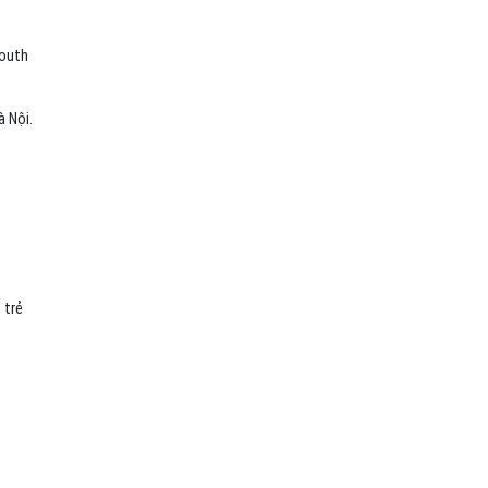
south
à Nội.
 trẻ