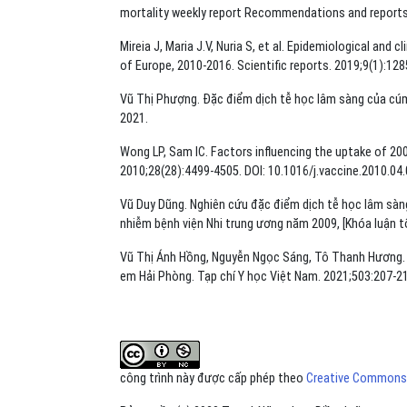
mortality weekly report Recommendations and reports.
Mireia J, Maria J.V, Nuria S, et al. Epidemiological and 
of Europe, 2010-2016. Scientific reports. 2019;9(1):12
Vũ Thị Phượng. Đặc điểm dịch tễ học lâm sàng của cúm 
2021.
Wong LP, Sam IC. Factors influencing the uptake of 200
2010;28(28):4499-4505. DOI: 10.1016/j.vaccine.2010.04.
Vũ Duy Dũng. Nghiên cứu đặc điểm dịch tễ học lâm sàng
nhiễm bệnh viện Nhi trung ương năm 2009, [Khóa luận tố
Vũ Thị Ánh Hồng, Nguyễn Ngọc Sáng, Tô Thanh Hương. 
em Hải Phòng. Tạp chí Y học Việt Nam. 2021;503:207-2
công trình này được cấp phép theo
Creative Commons A