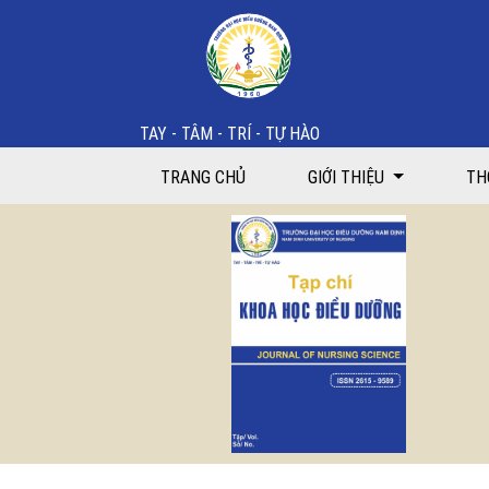
Kết quả chăm sóc trẻ mắc bệnh cúm mùa tại Bệnh v
TAY - TÂM - TRÍ - TỰ HÀO
TRANG CHỦ
GIỚI THIỆU
TH