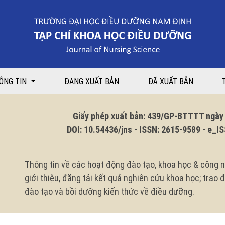
iện Đa khoa Quốc tế Vinmec Times city năm 2021
ÔNG TIN
ĐANG XUẤT BẢN
ĐÃ XUẤT BẢN
Giấy phép xuất bản: 439/GP-BTTTT ngày 1
DOI: 10.54436/jns - ISSN: 2615-9589 - e_ISS
Thông tin về các hoạt động đào tạo, khoa học & công n
giới thiệu, đăng tải kết quả nghiên cứu khoa học; trao
đào tạo và bồi dưỡng kiến thức về điều dưỡng.