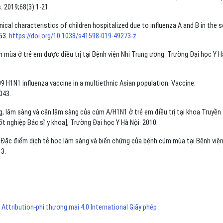
 2019;68(3):1-21.
clinical characteristics of children hospitalized due to influenza A and B in the 
853.
https://doi.org/10.1038/s41598-019-49273-z
mùa ở trẻ em được điều trị tại Bệnh viện Nhi Trung ương: Trường Đại học Y H
9 H1N1 influenza vaccine in a multiethnic Asian population. Vaccine.
043.
, lâm sàng và cận lâm sàng của cúm A/H1N1 ở trẻ em điều trị tại khoa Truyền
t nghiệp Bác sĩ y khoa], Trường Đại học Y Hà Nội. 2010.
Đặc điểm dịch tễ học lâm sàng và biến chứng của bệnh cúm mùa tại Bệnh viện
13.
ttribution-phi thương mại 4.0 International Giấy phép
.