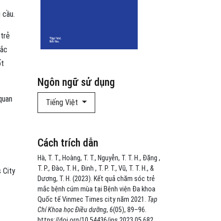
 cầu.
 trẻ
mắc
ốt
Ngôn ngữ sử dụng
quan
Tiếng Việt
Cách trích dẫn
Hà, T. T., Hoàng, T. T., Nguyễn, T. T. H., Đặng ,
T. P., Đào, T. H., Đinh , T. P. T., Vũ, T. T. H., &
 City
Dương, T. H. (2023). Kết quả chăm sóc trẻ
mắc bệnh cúm mùa tại Bệnh viện Đa khoa
Quốc tế Vinmec Times city năm 2021.
Tạp
Chí Khoa học Điều dưỡng
,
6
(05), 89–96.
https://doi.org/10.54436/jns.2023.05.682