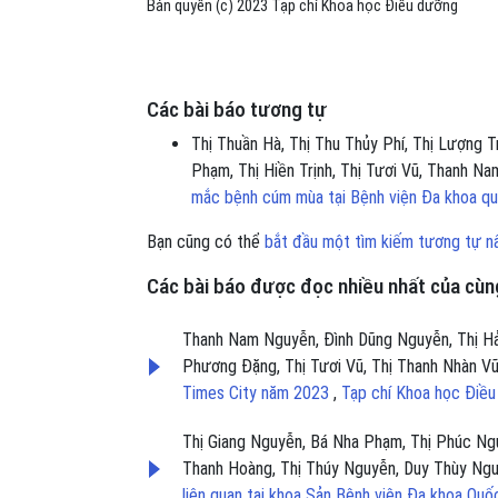
Bản quyền (c) 2023 Tạp chí Khoa học Điều dưỡng
Các bài báo tương tự
Thị Thuần Hà, Thị Thu Thủy Phí, Thị Lượng 
Phạm, Thị Hiền Trịnh, Thị Tươi Vũ, Thanh N
mắc bệnh cúm mùa tại Bệnh viện Đa khoa q
Bạn cũng có thể
bắt đầu một tìm kiếm tương tự n
Các bài báo được đọc nhiều nhất của cùng
Thanh Nam Nguyễn, Đình Dũng Nguyễn, Thị Hả
Phương Đặng, Thị Tươi Vũ, Thị Thanh Nhàn V
Times City năm 2023
,
Tạp chí Khoa học Điều
Thị Giang Nguyễn, Bá Nha Phạm, Thị Phúc Ngu
Thanh Hoàng, Thị Thúy Nguyễn, Duy Thùy Ng
liên quan tại khoa Sản Bệnh viện Đa khoa Qu