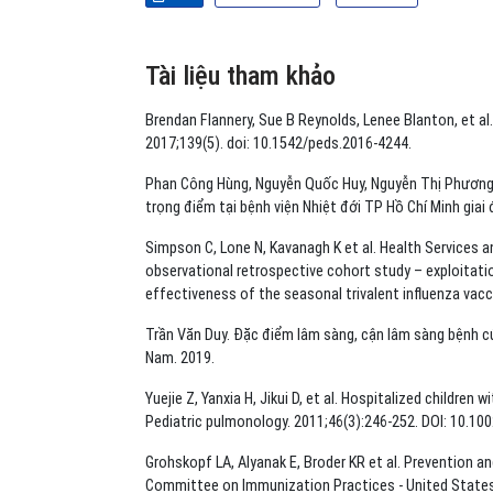
Tài liệu tham khảo
Brendan Flannery, Sue B Reynolds, Lenee Blanton, et al
2017;139(5). doi: 10.1542/peds.2016-4244.
Phan Công Hùng, Nguyễn Quốc Huy, Nguyễn Thị Phương 
trọng điểm tại bệnh viện Nhiệt đới TP Hồ Chí Minh giai
Simpson C, Lone N, Kavanagh K et al. Health Services a
observational retrospective cohort study – exploitat
effectiveness of the seasonal trivalent influenza vacc
Trần Văn Duy. Đặc điểm lâm sàng, cận lâm sàng bệnh cúm
Nam. 2019.
Yuejie Z, Yanxia H, Jikui D, et al. Hospitalized childr
Pediatric pulmonology. 2011;46(3):246-252. DOI: 10.10
Grohskopf LA, Alyanak E, Broder KR et al. Prevention 
Committee on Immunization Practices - United State