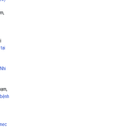
am,
ị
tại
 Nhi
hạm,
 bệnh
nmec