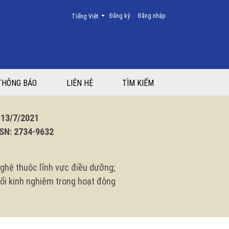
Thay đổi ngôn ngữ. Ngôn ngữ hiện tại là:
Đăng ký
Đăng nhập
Tiếng Việt
THÔNG BÁO
LIÊN HỆ
TÌM KIẾM
3/7/2021
N: 2734-9632
ghệ thuộc lĩnh vực điều dưỡng;
 đổi kinh nghiệm trong hoạt động