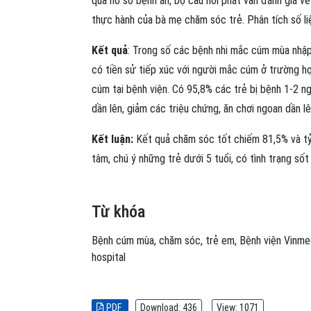
qua hồ sơ bệnh án, bộ câu hỏi phát vấn đánh giá 
thực hành của bà mẹ chăm sóc trẻ. Phân tích số li
Kết quả
: Trong số các bệnh nhi mắc cúm mùa nhập v
có tiền sử tiếp xúc với người mắc cúm ở trường họ
cúm tại bệnh viện. Có 95,8% các trẻ bị bệnh 1-2 n
dần lên, giảm các triệu chứng, ăn chơi ngoan dần lê
Kết luận:
Kết quả chăm sóc tốt chiếm 81,5% và tỷ
tâm, chú ý những trẻ dưới 5 tuổi, có tình trạng số
Từ khóa
Bệnh cúm mùa
,
chăm sóc
,
trẻ em
,
Bệnh viện Vinme
hospital
PDF
Download: 436
View: 1071