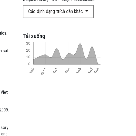
Các định dạng trích dẫn khác
rics.
Tải xuống
m sát
 Việt
 2009.
isory
y and