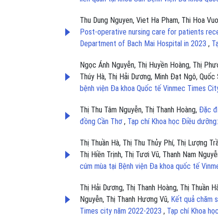
Thu Dung Nguyen, Viet Ha Pham, Thi Hoa Vuo
Post-operative nursing care for patients re
Department of Bach Mai Hospital in 2023
,
T
Ngọc Ánh Nguyễn, Thị Huyền Hoàng, Thị Phươ
Thúy Hà, Thị Hải Dương, Minh Đạt Ngô, Quốc
bệnh viện Đa khoa Quốc tế Vinmec Times Ci
Thị Thu Tâm Nguyễn, Thị Thanh Hoàng,
Đặc đi
đồng Cần Thơ
,
Tạp chí Khoa học Điều dưỡng:
Thị Thuần Hà, Thị Thu Thủy Phí, Thị Lượng T
Thị Hiền Trịnh, Thị Tươi Vũ, Thanh Nam Nguyễ
cúm mùa tại Bệnh viện Đa khoa quốc tế Vinm
Thị Hải Dương, Thị Thanh Hoàng, Thị Thuần H
Nguyễn, Thị Thanh Hương Vũ,
Kết quả chăm s
Times city năm 2022-2023
,
Tạp chí Khoa họ