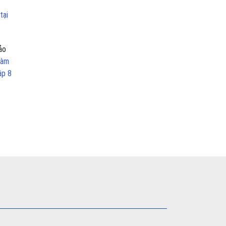
tại
ảo
làm
ập 8