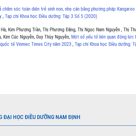
ả chăm sóc toàn diện trẻ sinh non, nhẹ cân bằng phương pháp Kangaroo 
ty
,
Tạp chí Khoa học Điều dưỡng: Tập 3 Số 5 (2020)
 Hà, Kim Phượng Trần, Thị Phương Đặng, Thị Ngọc Nam Nguyễn , Thị Th
m, Kim Cúc Nguyễn, Duy Thùy Nguyễn,
Một số yếu tố liên quan động lực 
oa quốc tế Vinmec Times City năm 2023
,
Tạp chí Khoa học Điều dưỡng: T
G ĐẠI HỌC ĐIỀU DƯỠNG NAM ĐỊNH