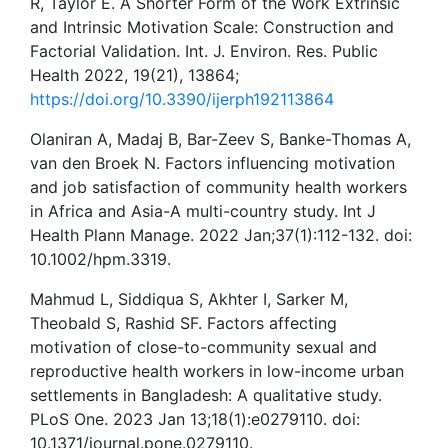
R, Taylor E. A Shorter Form of the Work Extrinsic
and Intrinsic Motivation Scale: Construction and
Factorial Validation. Int. J. Environ. Res. Public
Health 2022, 19(21), 13864;
https://doi.org/10.3390/ijerph192113864
Olaniran A, Madaj B, Bar-Zeev S, Banke-Thomas A,
van den Broek N. Factors influencing motivation
and job satisfaction of community health workers
in Africa and Asia-A multi-country study. Int J
Health Plann Manage. 2022 Jan;37(1):112-132. doi:
10.1002/hpm.3319.
Mahmud L, Siddiqua S, Akhter I, Sarker M,
Theobald S, Rashid SF. Factors affecting
motivation of close-to-community sexual and
reproductive health workers in low-income urban
settlements in Bangladesh: A qualitative study.
PLoS One. 2023 Jan 13;18(1):e0279110. doi:
10.1371/journal.pone.0279110.