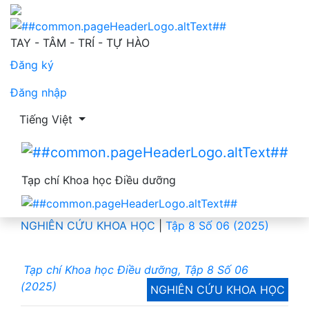
Một số yếu tố liên quan động lực làm việc của nhân viê
TAY - TÂM - TRÍ - TỰ HÀO
Đăng ký
Đăng nhập
Thay đổi ngôn ngữ. Ngôn ngữ hiện tại là:
Tiếng Việt
Tạp chí Khoa học Điều dưỡng
NGHIÊN CỨU KHOA HỌC
|
Tập 8 Số 06 (2025)
Tạp chí Khoa học Điều dưỡng, Tập 8 Số 06
(2025)
NGHIÊN CỨU KHOA HỌC