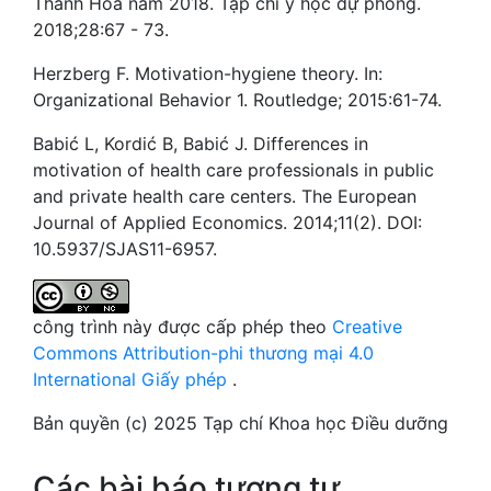
Thanh Hóa năm 2018. Tạp chí y học dự phòng.
2018;28:67 - 73.
Herzberg F. Motivation-hygiene theory. In:
Organizational Behavior 1. Routledge; 2015:61-74.
Babić L, Kordić B, Babić J. Differences in
motivation of health care professionals in public
and private health care centers. The European
Journal of Applied Economics. 2014;11(2). DOI:
10.5937/SJAS11-6957.
công trình này được cấp phép theo
Creative
Commons Attribution-phi thương mại 4.0
International Giấy phép
.
Bản quyền (c) 2025 Tạp chí Khoa học Điều dưỡng
Các bài báo tương tự