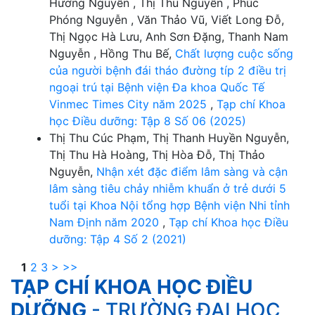
Hương Nguyễn , Thị Thu Nguyễn , Phúc
Phóng Nguyễn , Văn Thảo Vũ, Viết Long Đỗ,
Thị Ngọc Hà Lưu, Anh Sơn Đặng, Thanh Nam
Nguyễn , Hồng Thu Bế,
Chất lượng cuộc sống
của người bệnh đái tháo đường típ 2 điều trị
ngoại trú tại Bệnh viện Đa khoa Quốc Tế
Vinmec Times City năm 2025
,
Tạp chí Khoa
học Điều dưỡng: Tập 8 Số 06 (2025)
Thị Thu Cúc Phạm, Thị Thanh Huyền Nguyễn,
Thị Thu Hà Hoàng, Thị Hòa Đỗ, Thị Thảo
Nguyễn,
Nhận xét đặc điểm lâm sàng và cận
lâm sàng tiêu chảy nhiễm khuẩn ở trẻ dưới 5
tuổi tại Khoa Nội tổng hợp Bệnh viện Nhi tỉnh
Nam Định năm 2020
,
Tạp chí Khoa học Điều
dưỡng: Tập 4 Số 2 (2021)
1
2
3
>
>>
TẠP CHÍ KHOA HỌC ĐIỀU
DƯỠNG
- TRƯỜNG ĐẠI HỌC