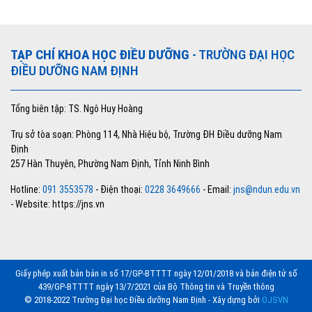
TẠP CHÍ KHOA HỌC ĐIỀU DƯỠNG
- TRƯỜNG ĐẠI HỌC
ĐIỀU DƯỠNG NAM ĐỊNH
Tổng biên tập: TS. Ngô Huy Hoàng
Trụ sở tòa soạn: Phòng 114, Nhà Hiệu bộ, Trường ĐH Điều dưỡng Nam
Định
257 Hàn Thuyên, Phường Nam Định, Tỉnh Ninh Bình
Hotline:
091 3553578
- Điện thoại:
0228 3649666
- Email:
jns@ndun.edu.vn
- Website: https://jns.vn
Giấy phép xuất bản bản in số 17/GP-BTTTT ngày 12/01/2018 và bản điện tử số
439/GP-BTTTT ngày 13/7/2021 của Bộ Thông tin và Truyền thông
© 2018-2022 Trường Đại học Điều dưỡng Nam Định - Xây dựng bởi
OJSVN