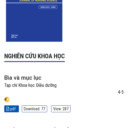
NGHIÊN CỨU KHOA HỌC
Bìa và mục lục
Tạp chí Khoa học Điều dưỡng
4-5
pdf
Download: 77
View: 287