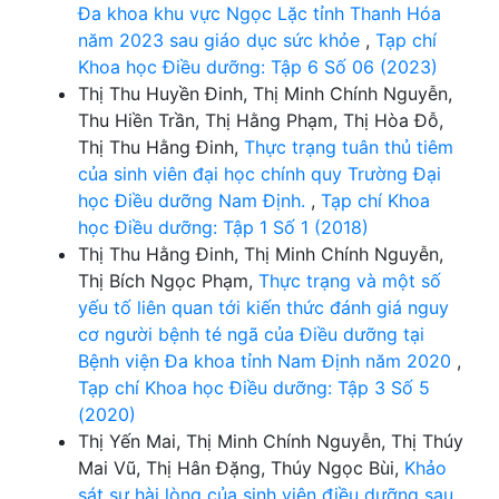
Đa khoa khu vực Ngọc Lặc tỉnh Thanh Hóa
năm 2023 sau giáo dục sức khỏe
,
Tạp chí
Khoa học Điều dưỡng: Tập 6 Số 06 (2023)
Thị Thu Huyền Đinh, Thị Minh Chính Nguyễn,
Thu Hiền Trần, Thị Hằng Phạm, Thị Hòa Đỗ,
Thị Thu Hằng Đinh,
Thực trạng tuân thủ tiêm
của sinh viên đại học chính quy Trường Đại
học Điều dưỡng Nam Định.
,
Tạp chí Khoa
học Điều dưỡng: Tập 1 Số 1 (2018)
Thị Thu Hằng Đinh, Thị Minh Chính Nguyễn,
Thị Bích Ngọc Phạm,
Thực trạng và một số
yếu tố liên quan tới kiến thức đánh giá nguy
cơ người bệnh té ngã của Điều dưỡng tại
Bệnh viện Đa khoa tỉnh Nam Định năm 2020
,
Tạp chí Khoa học Điều dưỡng: Tập 3 Số 5
(2020)
Thị Yến Mai, Thị Minh Chính Nguyễn, Thị Thúy
Mai Vũ, Thị Hân Đặng, Thúy Ngọc Bùi,
Khảo
sát sự hài lòng của sinh viên điều dưỡng sau