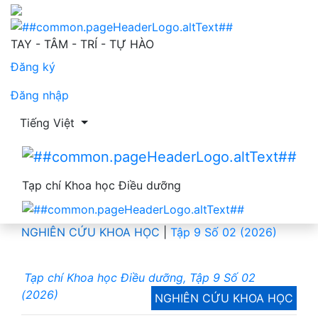
Thực trạng kiến thức và tuân thủ điều trị của các bà mẹ 
TAY - TÂM - TRÍ - TỰ HÀO
Đăng ký
Đăng nhập
Thay đổi ngôn ngữ. Ngôn ngữ hiện tại là:
Tiếng Việt
Tạp chí Khoa học Điều dưỡng
NGHIÊN CỨU KHOA HỌC
|
Tập 9 Số 02 (2026)
Tạp chí Khoa học Điều dưỡng, Tập 9 Số 02
(2026)
NGHIÊN CỨU KHOA HỌC