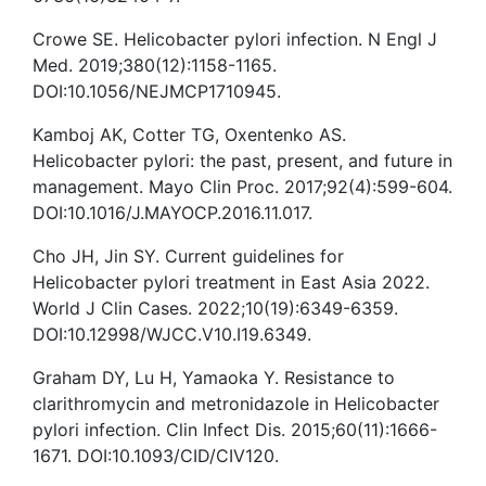
Crowe SE. Helicobacter pylori infection. N Engl J
Med. 2019;380(12):1158-1165.
DOI:10.1056/NEJMCP1710945.
Kamboj AK, Cotter TG, Oxentenko AS.
Helicobacter pylori: the past, present, and future in
management. Mayo Clin Proc. 2017;92(4):599-604.
DOI:10.1016/J.MAYOCP.2016.11.017.
Cho JH, Jin SY. Current guidelines for
Helicobacter pylori treatment in East Asia 2022.
World J Clin Cases. 2022;10(19):6349-6359.
DOI:10.12998/WJCC.V10.I19.6349.
Graham DY, Lu H, Yamaoka Y. Resistance to
clarithromycin and metronidazole in Helicobacter
pylori infection. Clin Infect Dis. 2015;60(11):1666-
1671. DOI:10.1093/CID/CIV120.