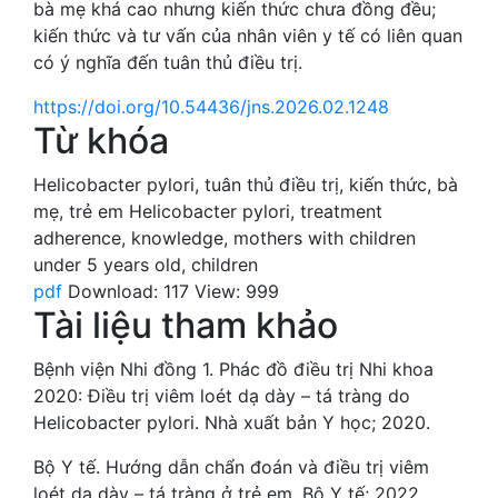
bà mẹ khá cao nhưng kiến thức chưa đồng đều;
kiến thức và tư vấn của nhân viên y tế có liên quan
có ý nghĩa đến tuân thủ điều trị.
https://doi.org/10.54436/jns.2026.02.1248
Từ khóa
Helicobacter pylori
,
tuân thủ điều trị
,
kiến thức
,
bà
mẹ
,
trẻ em
Helicobacter pylori
,
treatment
adherence
,
knowledge
,
mothers with children
under 5 years old
,
children
pdf
Download: 117
View: 999
Tài liệu tham khảo
Bệnh viện Nhi đồng 1. Phác đồ điều trị Nhi khoa
2020: Điều trị viêm loét dạ dày – tá tràng do
Helicobacter pylori. Nhà xuất bản Y học; 2020.
Bộ Y tế. Hướng dẫn chẩn đoán và điều trị viêm
loét dạ dày – tá tràng ở trẻ em. Bộ Y tế; 2022.