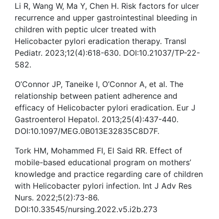
Li R, Wang W, Ma Y, Chen H. Risk factors for ulcer
recurrence and upper gastrointestinal bleeding in
children with peptic ulcer treated with
Helicobacter pylori eradication therapy. Transl
Pediatr. 2023;12(4):618-630. DOI:10.21037/TP-22-
582.
O’Connor JP, Taneike I, O’Connor A, et al. The
relationship between patient adherence and
efficacy of Helicobacter pylori eradication. Eur J
Gastroenterol Hepatol. 2013;25(4):437-440.
DOI:10.1097/MEG.0B013E32835C8D7F.
Tork HM, Mohammed FI, El Said RR. Effect of
mobile-based educational program on mothers’
knowledge and practice regarding care of children
with Helicobacter pylori infection. Int J Adv Res
Nurs. 2022;5(2):73-86.
DOI:10.33545/nursing.2022.v5.i2b.273