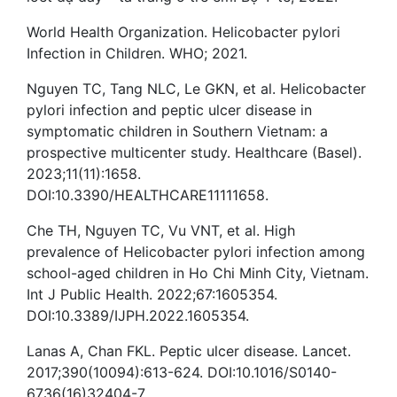
World Health Organization. Helicobacter pylori
Infection in Children. WHO; 2021.
Nguyen TC, Tang NLC, Le GKN, et al. Helicobacter
pylori infection and peptic ulcer disease in
symptomatic children in Southern Vietnam: a
prospective multicenter study. Healthcare (Basel).
2023;11(11):1658.
DOI:10.3390/HEALTHCARE11111658.
Che TH, Nguyen TC, Vu VNT, et al. High
prevalence of Helicobacter pylori infection among
school-aged children in Ho Chi Minh City, Vietnam.
Int J Public Health. 2022;67:1605354.
DOI:10.3389/IJPH.2022.1605354.
Lanas A, Chan FKL. Peptic ulcer disease. Lancet.
2017;390(10094):613-624. DOI:10.1016/S0140-
6736(16)32404-7.