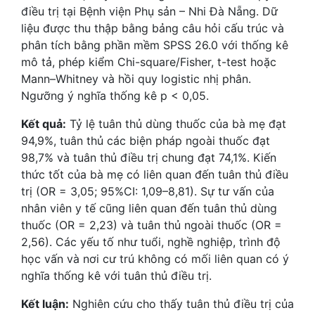
điều trị tại Bệnh viện Phụ sản – Nhi Đà Nẵng. Dữ
liệu được thu thập bằng bảng câu hỏi cấu trúc và
phân tích bằng phần mềm SPSS 26.0 với thống kê
mô tả, phép kiểm Chi-square/Fisher, t-test hoặc
Mann–Whitney và hồi quy logistic nhị phân.
Ngưỡng ý nghĩa thống kê p < 0,05.
Kết quả:
Tỷ lệ tuân thủ dùng thuốc của bà mẹ đạt
94,9%, tuân thủ các biện pháp ngoài thuốc đạt
98,7% và tuân thủ điều trị chung đạt 74,1%. Kiến
thức tốt của bà mẹ có liên quan đến tuân thủ điều
trị (OR = 3,05; 95%CI: 1,09–8,81). Sự tư vấn của
nhân viên y tế cũng liên quan đến tuân thủ dùng
thuốc (OR = 2,23) và tuân thủ ngoài thuốc (OR =
2,56). Các yếu tố như tuổi, nghề nghiệp, trình độ
học vấn và nơi cư trú không có mối liên quan có ý
nghĩa thống kê với tuân thủ điều trị.
Kết luận:
Nghiên cứu cho thấy tuân thủ điều trị của