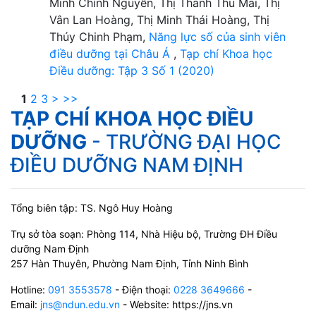
Minh Chính Nguyễn, Thị Thanh Thu Mai, Thị
Vân Lan Hoàng, Thị Minh Thái Hoàng, Thị
Thúy Chinh Phạm,
Năng lực số của sinh viên
điều dưỡng tại Châu Á
,
Tạp chí Khoa học
Điều dưỡng: Tập 3 Số 1 (2020)
1
2
3
>
>>
TẠP CHÍ KHOA HỌC ĐIỀU
DƯỠNG
- TRƯỜNG ĐẠI HỌC
ĐIỀU DƯỠNG NAM ĐỊNH
Tổng biên tập: TS. Ngô Huy Hoàng
Trụ sở tòa soạn: Phòng 114, Nhà Hiệu bộ, Trường ĐH Điều
dưỡng Nam Định
257 Hàn Thuyên, Phường Nam Định, Tỉnh Ninh Bình
Hotline:
091 3553578
- Điện thoại:
0228 3649666
-
Email:
jns@ndun.edu.vn
- Website: https://jns.vn