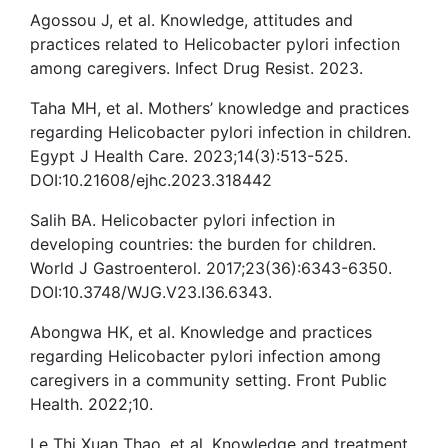
Agossou J, et al. Knowledge, attitudes and
practices related to Helicobacter pylori infection
among caregivers. Infect Drug Resist. 2023.
Taha MH, et al. Mothers’ knowledge and practices
regarding Helicobacter pylori infection in children.
Egypt J Health Care. 2023;14(3):513-525.
DOI:10.21608/ejhc.2023.318442
Salih BA. Helicobacter pylori infection in
developing countries: the burden for children.
World J Gastroenterol. 2017;23(36):6343-6350.
DOI:10.3748/WJG.V23.I36.6343.
Abongwa HK, et al. Knowledge and practices
regarding Helicobacter pylori infection among
caregivers in a community setting. Front Public
Health. 2022;10.
Le Thi Xuan Thao, et al. Knowledge and treatment