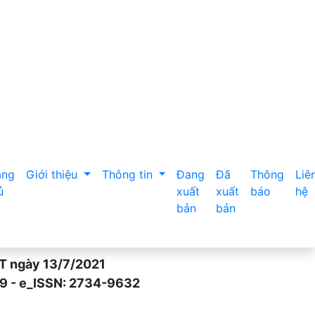
c Cổ truyền tỉnh Bắc Giang năm 2022
ang
Giới thiệu
Thông tin
Đang
Đã
Thông
Liê
ủ
xuất
xuất
báo
hệ
bản
bản
gày 13/7/2021
- e_ISSN: 2734-9632