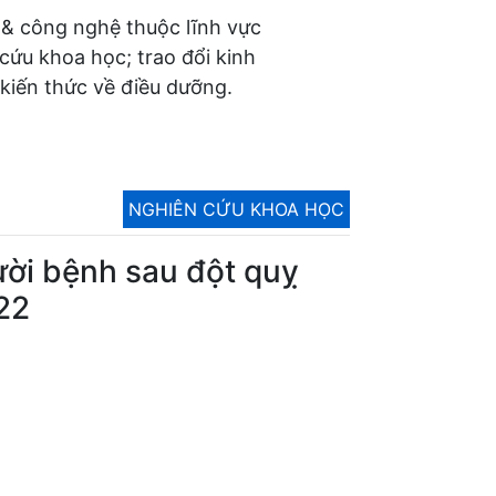
 & công nghệ thuộc lĩnh vực
 cứu khoa học; trao đổi kinh
kiến thức về điều dưỡng.
NGHIÊN CỨU KHOA HỌC
ười bệnh sau đột quỵ
22