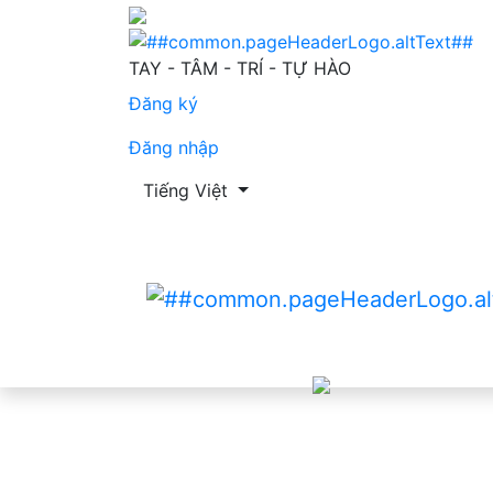
Khảo sát kiến thức về phục hồi chức năng 
TAY - TÂM - TRÍ - TỰ HÀO
Đăng ký
Đăng nhập
Thay đổi ngôn ngữ. Ngôn ngữ hiện tại là:
Tiếng Việt