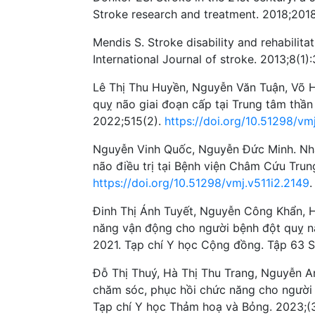
Stroke research and treatment. 2018;201
Mendis S. Stroke disability and rehabilita
International Journal of stroke. 2013;8(1)
Lê Thị Thu Huyền, Nguyễn Văn Tuận, Võ 
quỵ não giai đoạn cấp tại Trung tâm thầ
2022;515(2).
https://doi.org/10.51298/vm
Nguyễn Vinh Quốc, Nguyễn Đức Minh. Nhậ
não điều trị tại Bệnh viện Châm Cứu Tru
https://doi.org/10.51298/vmj.v511i2.2149
.
Đinh Thị Ánh Tuyết, Nguyễn Công Khẩn, 
năng vận động cho người bệnh đột quỵ nã
2021. Tạp chí Y học Cộng đồng. Tập 63 
Đỗ Thị Thuý, Hà Thị Thu Trang, Nguyễn A
chăm sóc, phục hồi chức năng cho người 
Tạp chí Y học Thảm hoạ và Bỏng. 2023;(