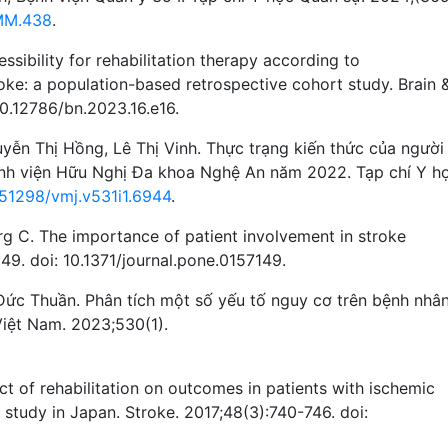
JMM.438
.
ibility for rehabilitation therapy according to
oke: a population-based retrospective cohort study. Brain 
10.12786/bn.2023.16.e16.
n Thị Hồng, Lê Thị Vinh. Thực trạng kiến thức của người
ệnh viện Hữu Nghị Đa khoa Nghệ An năm 2022. Tạp chí Y h
0.51298/vmj.v531i1.6944
.
rg C. The importance of patient involvement in stroke
149. doi: 10.1371/journal.pone.0157149.
ức Thuần. Phân tích một số yếu tố nguy cơ trên bệnh nhâ
Việt Nam. 2023;530(1).
ct of rehabilitation on outcomes in patients with ischemic
 study in Japan. Stroke. 2017;48(3):740-746. doi: