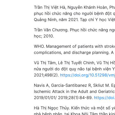
Trần Thị Việt Hà, Nguyễn Khánh Hoàn, P
phục hồi chức năng cho người bệnh đột q
Quảng Ninh, năm 2021. Tạp chí Y học Vi
Trần Văn Chương. Phục hồi chức năng ngư
học; 2010.
WHO. Management of patients with stroke
complications, and discharge planning. A c
Vũ Thị Tâm, Lê Thị Tuyết Chinh, Vũ Thị Hồ
nửa người do đột quỵ não tại bệnh viện 
2021;498(2).
https://doi.org/10.51298/vm
Navis A, Garcia-Santibanez R, Skliut M. 
Ischemic Attack in the Adult and Geriatri
2019/01/01/ 2019;28(1):84-89.
https://do
Hà Thị Ngọc Thủy. Kiến thức và một số y
nhà bệnh nhân, tại Khoa Nội Tâm thần kin