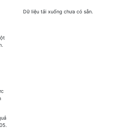
Dữ liệu tải xuống chưa có sẵn.
ột
m.
ức
m
quả
05.