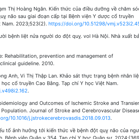
hạm Thị Hoàng Ngân. Kiến thức của điều dưỡng về chăm só
uỵ não sau giai đoạn cấp tại Bệnh viện Y dược cổ truyền
ệt Nam. 2023;523(2).
https://doi.org/10.51298/vmj.v523i2.
ời bệnh liệt nửa người do đột quỵ. vol Hà Nội. Nhà xuất b
: Rehabilitation, prevention and management of
linical guideline. 2010.
ng Anh, Vi Thị Thập Lan. Khảo sát thực trạng bệnh nhân liệ
Y học cổ truyền Cao Bằng. Tạp chí Y học Việt Nam.
j.v498i2.162
.
Epidemiology and Outcomes of Ischemic Stroke and Transie
c Population. Journal of Stroke and Cerebrovascular Diseas
i.org/10.1016/j.jstrokecerebrovasdis.2018.09.013
.
ếu tố ảnh hưởng tới kiến thức về bệnh đột quỵ não của ngư
h, Bệnh viện Quân y 354. Tạp chí Y học Quân sự. 2024;(369