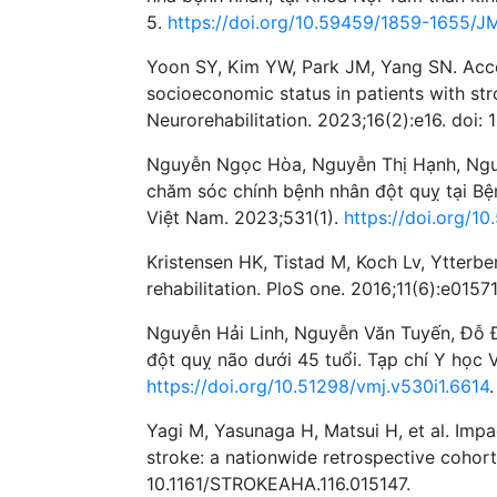
5.
https://doi.org/10.59459/1859-1655/
Yoon SY, Kim YW, Park JM, Yang SN. Access
socioeconomic status in patients with str
Neurorehabilitation. 2023;16(2):e16. doi: 
Nguyễn Ngọc Hòa, Nguyễn Thị Hạnh, Nguyễ
chăm sóc chính bệnh nhân đột quỵ tại B
Việt Nam. 2023;531(1).
https://doi.org/1
Kristensen HK, Tistad M, Koch Lv, Ytterbe
rehabilitation. PloS one. 2016;11(6):e0157
Nguyễn Hải Linh, Nguyễn Văn Tuyến, Đỗ Đ
đột quỵ não dưới 45 tuổi. Tạp chí Y học 
https://doi.org/10.51298/vmj.v530i1.6614
.
Yagi M, Yasunaga H, Matsui H, et al. Impa
stroke: a nationwide retrospective cohort
10.1161/STROKEAHA.116.015147.