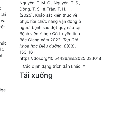
Nguyễn, T. M. C., Nguyễn, T. S.,
p
Đồng, T. S., & Trần, T. H. H.
 chỉ
(2025). Khảo sát kiến thức về
 và
phục hồi chức năng vận động ở
rệt
người bệnh sau đột quỵ não tại
Bệnh viện Y học Cổ truyền tỉnh
Bắc Giang năm 2022.
Tạp Chí
thức
Khoa học Điều dưỡng
,
8
(03),
ác
153–161.
ột
https://doi.org/10.54436/jns.2025.03.1018
Các định dạng trích dẫn khác
Tải xuống
dge