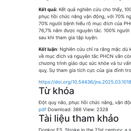
Kết quả:
Kết quả nghiên cứu cho thấy, 10
phục hồi chức năng vận động, với 70% ngư
70% người bệnh hiểu rõ mục đích của PH
76,7% nắm được nguyên tắc. 100% người b
sau khi tham gia tập luyện.
Kết luận
: Nghiên cứu chỉ ra rằng mặc dù 
về mục đích và nguyên tắc PHCN vẫn còn 
chương trình giáo dục sức khỏe và tư vấn
quỵ. Sự tham gia tích cực của gia đình tr
https://doi.org/10.54436/jns.2025.03.101
Từ khóa
Đột quỵ não
,
phục hồi chức năng
,
vận độ
pdf
Download: 386
View: 2328
Tài liệu tham khảo
Donkor ES. Stroke in the 21st century: a s