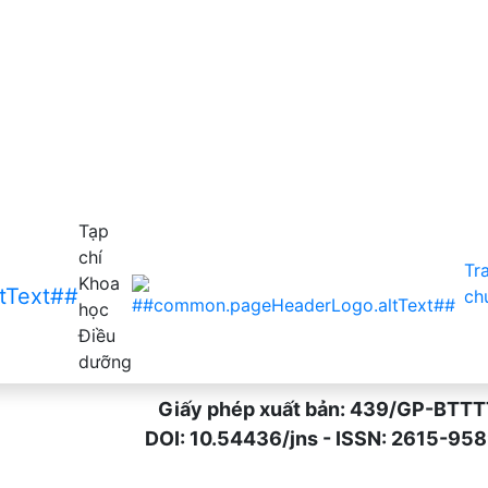
vận động ở người bệnh sau đột quỵ não tại Bệnh viện Y họ
Tạp
chí
Tr
Khoa
ch
học
Điều
dưỡng
Giấy phép xuất bản: 439/GP-BTTTT n
DOI: 10.54436/jns - ISSN: 2615-9589 