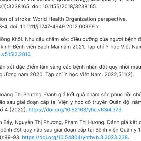
8(1):3238165. doi: 10.1155/2018/3238165.
tion of stroke: World Health Organization perspective.
:3-4. doi: 10.1111/j.1747-4949.2012.00969.x.
Hồng Khôi. Nhu cầu chăm sóc điều dưỡng của người bệnh đ
n kinh–Bệnh viện Bạch Mai năm 2021. Tạp chí Y học Việt Na
j.v515i2.2816
.
n xét đặc điểm lâm sàng các bệnh nhân đột quỵ nhồi máu
ng Ương năm 2020. Tạp chí Y học Việt Nam. 2022;511(2).
Hoàng Thị Phương. Đánh giá kết quả chăm sóc phục hồi ch
o sau giai đoạn cấp tại Viện y học cổ truyền Quân đội nă
Số 4 (2022).
https://doi.org/10.52163/yhc.v63i4.379
.
n Bảy, Nguyễn Thị Phương, Phạm Thị Hương. Đánh giá kết 
bệnh đột quỵ não sau giai đoạn cấp tại Bệnh viện Quân y 1
3):89-93.
https://doi.org/10.54804/yhthvb.3.2023.238
.