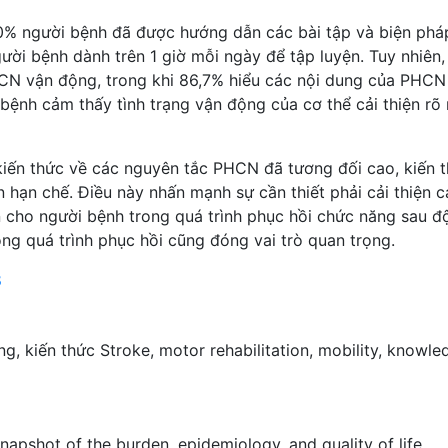
0% người bệnh đã được hướng dẫn các bài tập và biện phá
ời bệnh dành trên 1 giờ mỗi ngày để tập luyện. Tuy nhiên,
CN vận động, trong khi 86,7% hiểu các nội dung của PHCN
ệnh cảm thấy tình trạng vận động của cơ thể cải thiện rõ 
kiến thức về các nguyên tắc PHCN đã tương đối cao, kiến 
hạn chế. Điều này nhấn mạnh sự cần thiết phải cải thiện c
 cho người bệnh trong quá trình phục hồi chức năng sau đ
ong quá trình phục hồi cũng đóng vai trò quan trọng.
8
ng
,
kiến thức
Stroke
,
motor rehabilitation
,
mobility
,
knowle
napshot of the burden, epidemiology, and quality of life.