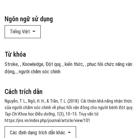
Ngôn ngữ sử dụng
Tiếng Việt
Từ khóa
Stroke
,
Knowledge
Đột quỵ
,
kiến thức
,
phục hồi chức năng vận
động
,
người chăm sóc chính
Cách trích dẫn
Nguyễn, T. L., Ngô, H. H., & Trần, T. L. (2018). Cải thiện khả năng nhận thức
của người chăm sóc chính về phục hồi vận đông cho người bệnh đột quỵ.
Tạp Chí Khoa học Điều dưỡng
,
1
(3), 10–15. Truy vấn từ
https://jns.vn/index.php/journal/article/view/101
Các định dạng trích dẫn khác