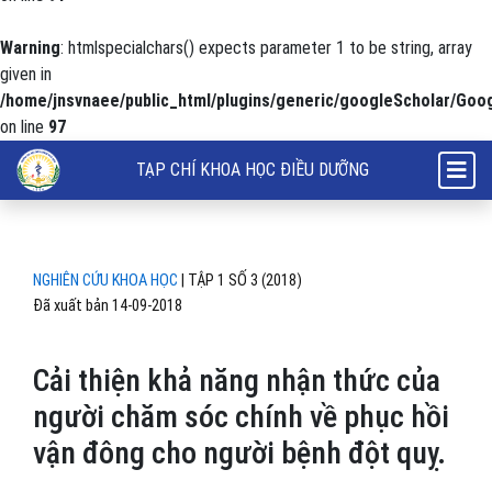
Warning
: htmlspecialchars() expects parameter 1 to be string, array
given in
/home/jnsvnaee/public_html/plugins/generic/googleScholar/Goog
on line
97
Cải thiện khả năng nhận thức của người chăm sóc chính về phục hồi v
TẠP CHÍ KHOA HỌC ĐIỀU DƯỠNG
NGHIÊN CỨU KHOA HỌC
|
TẬP 1 SỐ 3 (2018)
Đã xuất bản 14-09-2018
Cải thiện khả năng nhận thức của
người chăm sóc chính về phục hồi
vận đông cho người bệnh đột quỵ.