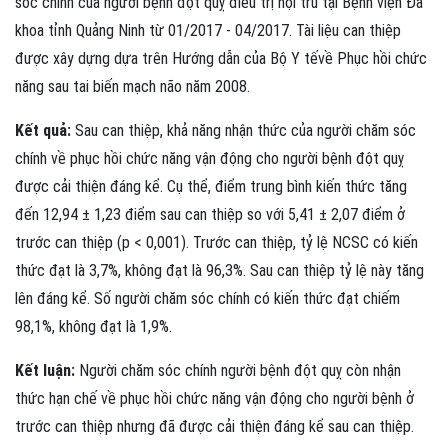
sóc chính của người bệnh đột quỵ điều trị nội trú tại Bệnh viện Đa
khoa tỉnh Quảng Ninh từ 01/2017 - 04/2017. Tài liệu can thiệp
được xây dựng dựa trên Hướng dẫn của Bộ Y tếvề Phục hồi chức
năng sau tai biến mạch não năm 2008.
Kết quả:
Sau can thiệp, khả năng nhận thức của người chăm sóc
chính về phục hồi chức năng vận động cho người bệnh đột quỵ
được cải thiện đáng kể. Cụ thể, điểm trung bình kiến thức tăng
đến 12,94 ± 1,23 điểm sau can thiệp so với 5,41 ± 2,07 điểm ở
trước can thiệp (p < 0,001). Trước can thiệp, tỷ lệ NCSC có kiến
thức đạt là 3,7%, không đạt là 96,3%. Sau can thiệp tỷ lệ này tăng
lên đáng kể. Số người chăm sóc chính có kiến thức đạt chiếm
98,1%, không đạt là 1,9%.
Kết luận:
Người chăm sóc chính người bệnh đột quỵ còn nhận
thức hạn chế về phục hồi chức năng vận động cho người bệnh ở
trước can thiệp nhưng đã được cải thiện đáng kể sau can thiệp.