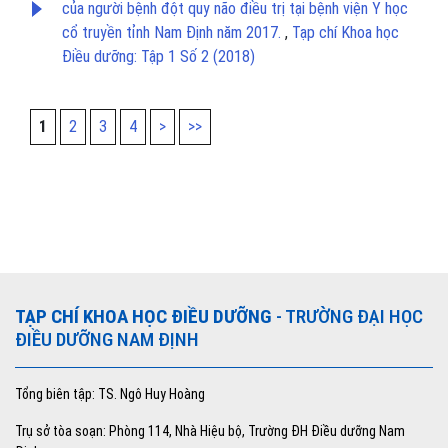
của người bệnh đột quy não điều trị tại bệnh viện Y học
cổ truyền tỉnh Nam Định năm 2017.
,
Tạp chí Khoa học
Điều dưỡng: Tập 1 Số 2 (2018)
1
2
3
4
>
>>
TẠP CHÍ KHOA HỌC ĐIỀU DƯỠNG
- TRƯỜNG ĐẠI HỌC
ĐIỀU DƯỠNG NAM ĐỊNH
Tổng biên tập: TS. Ngô Huy Hoàng
Trụ sở tòa soạn: Phòng 114, Nhà Hiệu bộ, Trường ĐH Điều dưỡng Nam