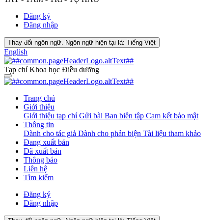
Đăng ký
Đăng nhập
Thay đổi ngôn ngữ. Ngôn ngữ hiện tại là:
Tiếng Việt
English
Tạp chí Khoa học Điều dưỡng
Trang chủ
Giới thiệu
Giới thiệu tạp chí
Gửi bài
Ban biên tập
Cam kết bảo mật
Thông tin
Dành cho tác giả
Dành cho phản biện
Tài liệu tham khảo
Đang xuất bản
Đã xuất bản
Thông báo
Liên hệ
Tìm kiếm
Đăng ký
Đăng nhập