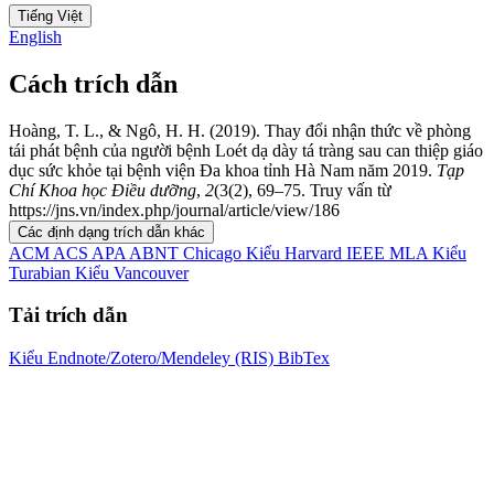
Tiếng Việt
English
Cách trích dẫn
Hoàng, T. L., & Ngô, H. H. (2019). Thay đổi nhận thức về phòng
tái phát bệnh của người bệnh Loét dạ dày tá tràng sau can thiệp giáo
dục sức khỏe tại bệnh viện Đa khoa tỉnh Hà Nam năm 2019.
Tạp
Chí Khoa học Điều dưỡng
,
2
(3(2), 69–75. Truy vấn từ
https://jns.vn/index.php/journal/article/view/186
Các định dạng trích dẫn khác
ACM
ACS
APA
ABNT
Chicago
Kiểu Harvard
IEEE
MLA
Kiểu
Turabian
Kiểu Vancouver
Tải trích dẫn
Kiểu Endnote/Zotero/Mendeley (RIS)
BibTex
Tải xuống