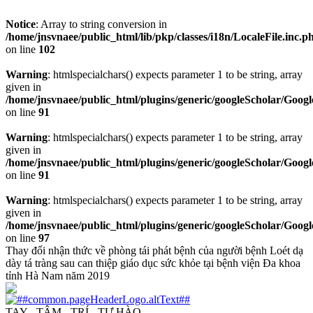
Notice
: Array to string conversion in
/home/jnsvnaee/public_html/lib/pkp/classes/i18n/LocaleFile.inc.p
on line
102
Warning
: htmlspecialchars() expects parameter 1 to be string, array
given in
/home/jnsvnaee/public_html/plugins/generic/googleScholar/Googl
on line
91
Warning
: htmlspecialchars() expects parameter 1 to be string, array
given in
/home/jnsvnaee/public_html/plugins/generic/googleScholar/Googl
on line
91
Warning
: htmlspecialchars() expects parameter 1 to be string, array
given in
/home/jnsvnaee/public_html/plugins/generic/googleScholar/Googl
on line
97
Thay đổi nhận thức về phòng tái phát bệnh của người bệnh Loét dạ
dày tá tràng sau can thiệp giáo dục sức khỏe tại bệnh viện Đa khoa
tỉnh Hà Nam năm 2019
TAY - TÂM - TRÍ - TỰ HÀO