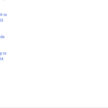
ch vụ
03
của
g cụ
04