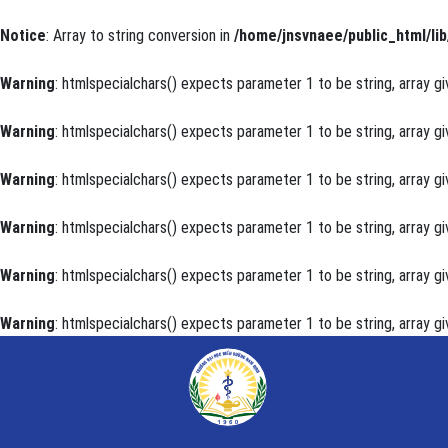
Notice
: Array to string conversion in
/home/jnsvnaee/public_html/lib
Warning
: htmlspecialchars() expects parameter 1 to be string, array gi
Warning
: htmlspecialchars() expects parameter 1 to be string, array gi
Warning
: htmlspecialchars() expects parameter 1 to be string, array gi
Warning
: htmlspecialchars() expects parameter 1 to be string, array gi
Warning
: htmlspecialchars() expects parameter 1 to be string, array gi
Warning
: htmlspecialchars() expects parameter 1 to be string, array gi
Đánh giá chất lượng cuộc sống của người bệnh đột qu