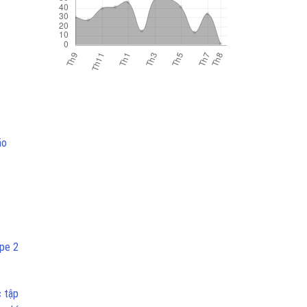
ão
ype 2
c tập