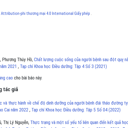
ttribution-phi thương mại 4.0 International Giấy phép
.
ũ, Phương Thúy Hồ,
Chất lượng cuộc sống của người bệnh sau đột quỵ n
g năm 2021
,
Tạp chí Khoa học Điều dưỡng: Tập 4 Số 3 (2021)
âng cao
cho bài báo này.
 tác giả
c và thực hành về chế độ dinh dưỡng của người bệnh đái tháo đường t
 Lào Cai năm 2022
,
Tạp chí Khoa học Điều dưỡng: Tập 5 Số 04 (2022)
ũ, Thị Lý Nguyễn,
Thực trạng và một số yếu tố liên quan đến kết quả họ