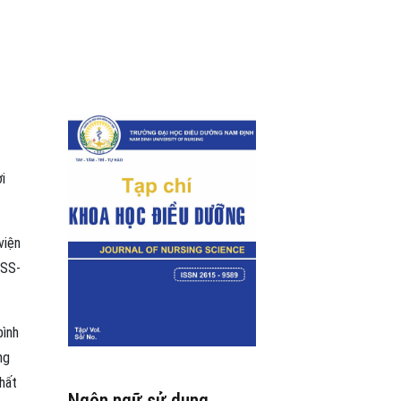
i
viện
(SS-
bình
ng
hất
Ngôn ngữ sử dụng