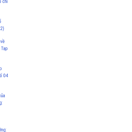
p chí
ổ
22)
 về
,
Tạp
p
Số 04
của
g:
ỡng: