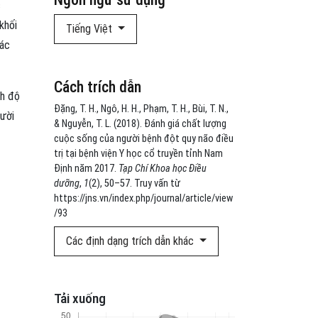
c
khối
Tiếng Việt
hác
Cách trích dẫn
nh độ
Đặng, T. H., Ngô, H. H., Phạm, T. H., Bùi, T. N.,
gười
& Nguyễn, T. L. (2018). Đánh giá chất lượng
cuộc sống của người bệnh đột quy não điều
trị tại bệnh viện Y học cổ truyền tỉnh Nam
Định năm 2017.
Tạp Chí Khoa học Điều
dưỡng
,
1
(2), 50–57. Truy vấn từ
https://jns.vn/index.php/journal/article/view
/93
Các định dạng trích dẫn khác
Tải xuống