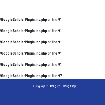
/GoogleScholarPlugin.inc.php
on line
91
/GoogleScholarPlugin.inc.php
on line
91
/GoogleScholarPlugin.inc.php
on line
91
/GoogleScholarPlugin.inc.php
on line
91
/GoogleScholarPlugin.inc.php
on line
91
/GoogleScholarPlugin.inc.php
on line
97
Thay đổi ngôn ngữ. Ngôn ngữ hiện tại là:
Đăng ký
Đăng nhập
Tiếng Việt