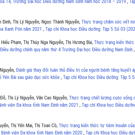
 khóa 14, Trường Đại học Điều dưỡng Nam Định năm học 2018 – 2019
,
Tạ
n Đinh, Thị Lý Nguyễn, Ngọc Thành Nguyễn,
Thực trạng chăm sóc vết m
hoa Xanh Pôn năm 2021
,
Tạp chí Khoa học Điều dưỡng: Tập 5 Số 03 (20
ị Hiếu Phạm, Thị Thúy Nga Nguyễn, Thị Hương Bùi,
Thực trạng kiến thức
ọc Điều dưỡng chính quy năm thứ 4 Trường Đại học Điều dưỡng Nam Định
 Nguyễn,
Đánh giá thay đổi tuân thủ điều trị của người bệnh tăng huyết á
phố Yên Bái sau giáo dục sức khỏe
,
Tạp chí Khoa học Điều dưỡng: Tập 5 
i Đỗ, Thị Lý Nguyễn, Văn Cao Nguyễn,
Thực trạng chất lượng cuộc sống 
Bệnh viện Đa khoa tỉnh Nam Định năm 2021
,
Tạp chí Khoa học Điều dưỡn
uyễn, Thị Yến Mai, Thị Toan Cồ,
Thực trạng kiến thức tự tiêm Insulin của
ại Bệnh viện Đa khoa tỉnh Nam Định năm 2020
,
Tạp chí Khoa học Điều dư