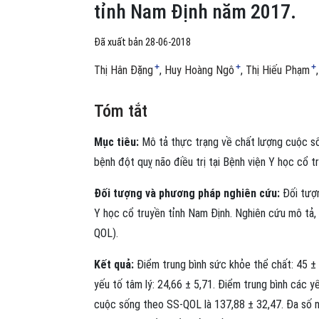
tỉnh Nam Định năm 2017.
Đã xuất bản 28-06-2018
+
+
+
Thị Hân Đặng
Huy Hoàng Ngô
Thị Hiếu Phạm
Tóm tắt
Mục tiêu:
Mô tả thực trạng về chất lượng cuộc số
bệnh đột quỵ não điều trị tại Bệnh viện Y học cổ t
Đối tượng và phương pháp nghiên cứu:
Đối tượn
Y học cổ truyền tỉnh Nam Định. Nghiên cứu mô tả,
QOL).
Kết quả:
Điểm trung bình sức khỏe thể chất: 45 ± 
yếu tố tâm lý: 24,66 ± 5,71. Điểm trung bình các yế
cuộc sống theo SS-QOL là 137,88 ± 32,47. Đa số n