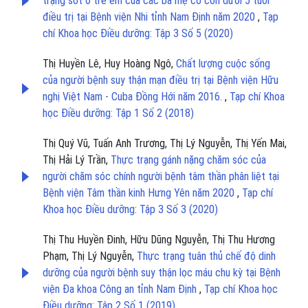
trạng sốt ở trẻ em của các bà mẹ có con dưới 5 tuổi
điều trị tại Bệnh viện Nhi tỉnh Nam Định năm 2020
,
Tạp
chí Khoa học Điều dưỡng: Tập 3 Số 5 (2020)
Thị Huyền Lê, Huy Hoàng Ngô,
Chất lượng cuộc sống
của người bệnh suy thận mạn điều trị tại Bệnh viện Hữu
nghị Việt Nam - Cuba Đồng Hới năm 2016.
,
Tạp chí Khoa
học Điều dưỡng: Tập 1 Số 2 (2018)
Thị Quý Vũ, Tuấn Anh Trương, Thị Lý Nguyễn, Thị Yến Mai,
Thị Hải Lý Trần,
Thực trạng gánh nặng chăm sóc của
người chăm sóc chính người bệnh tâm thần phân liệt tại
Bệnh viện Tâm thần kinh Hưng Yên năm 2020
,
Tạp chí
Khoa học Điều dưỡng: Tập 3 Số 3 (2020)
Thị Thu Huyền Đinh, Hữu Dũng Nguyễn, Thị Thu Hương
Phạm, Thị Lý Nguyễn,
Thực trạng tuân thủ chế độ dinh
dưỡng của người bệnh suy thận lọc máu chu kỳ tại Bệnh
viện Đa khoa Công an tỉnh Nam Định
,
Tạp chí Khoa học
Điều dưỡng: Tập 2 Số 1 (2019)