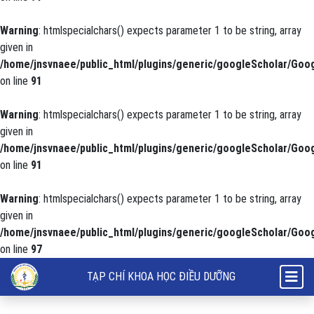
Warning
: htmlspecialchars() expects parameter 1 to be string, array
given in
/home/jnsvnaee/public_html/plugins/generic/googleScholar/Goog
on line
91
Warning
: htmlspecialchars() expects parameter 1 to be string, array
given in
/home/jnsvnaee/public_html/plugins/generic/googleScholar/Goog
on line
91
Warning
: htmlspecialchars() expects parameter 1 to be string, array
given in
/home/jnsvnaee/public_html/plugins/generic/googleScholar/Goog
on line
97
Đánh giá chất lượng cuộc sống của người bệnh đột quy não điều trị t
TẠP CHÍ KHOA HỌC ĐIỀU DƯỠNG