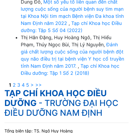
Dung Đỗ,
Một số yếu tố liên quan đến chất
lượng cuộc sống của người bệnh suy tim mạn
tại Khoa Nội tim mạch Bệnh viện Đa khoa tỉnh
Nam Định năm 2022
,
Tạp chí Khoa học Điều
dưỡng: Tập 5 Số 04 (2022)
Thị Hân Đặng, Huy Hoàng Ngô, Thị Hiếu
Phạm, Thúy Ngọc Bùi, Thị Lý Nguyễn,
Đánh
giá chất lượng cuộc sống của người bệnh đột
quy não điều trị tại bệnh viện Y học cổ truyền
tỉnh Nam Định năm 2017.
,
Tạp chí Khoa học
Điều dưỡng: Tập 1 Số 2 (2018)
1
2
3
4
5
>
>>
TẠP CHÍ KHOA HỌC ĐIỀU
DƯỠNG
- TRƯỜNG ĐẠI HỌC
ĐIỀU DƯỠNG NAM ĐỊNH
Tổng biên tập: TS. Ngô Huy Hoàng