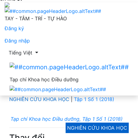
Thay đổi nhận thức về phòng tái phát bệnh của người bện
TAY - TÂM - TRÍ - TỰ HÀO
Đăng ký
Đăng nhập
Thay đổi ngôn ngữ. Ngôn ngữ hiện tại là:
Tiếng Việt
Tạp chí Khoa học Điều dưỡng
NGHIÊN CỨU KHOA HỌC
|
Tập 1 Số 1 (2018)
Tạp chí Khoa học Điều dưỡng, Tập 1 Số 1 (2018)
NGHIÊN CỨU KHOA HỌC
Thay đổi